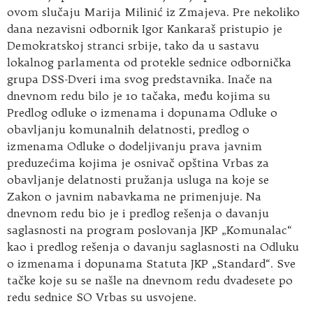
ovom slučaju Marija Milinić iz Zmajeva. Pre nekoliko
dana nezavisni odbornik Igor Kankaraš pristupio je
Demokratskoj stranci srbije, tako da u sastavu
lokalnog parlamenta od protekle sednice odbornička
grupa DSS-Dveri ima svog predstavnika. Inače na
dnevnom redu bilo je 10 tačaka, među kojima su
Predlog odluke o izmenama i dopunama Odluke o
obavljanju komunalnih delatnosti, predlog o
izmenama Odluke o dodeljivanju prava javnim
preduzećima kojima je osnivač opština Vrbas za
obavljanje delatnosti pružanja usluga na koje se
Zakon o javnim nabavkama ne primenjuje. Na
dnevnom redu bio je i predlog rešenja o davanju
saglasnosti na program poslovanja JKP „Komunalac“
kao i predlog rešenja o davanju saglasnosti na Odluku
o izmenama i dopunama Statuta JKP „Standard“. Sve
tačke koje su se našle na dnevnom redu dvadesete po
redu sednice SO Vrbas su usvojene.