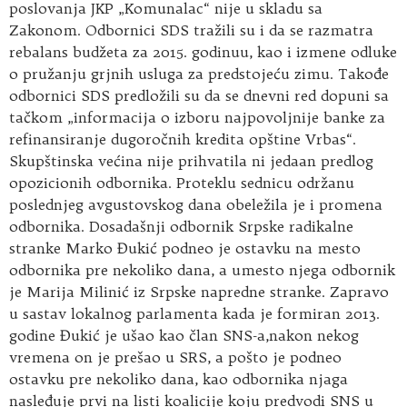
poslovanja JKP „Komunalac“ nije u skladu sa
Zakonom. Odbornici SDS tražili su i da se razmatra
rebalans budžeta za 2015. godinuu, kao i izmene odluke
o pružanju grjnih usluga za predstojeću zimu. Takođe
odbornici SDS predložili su da se dnevni red dopuni sa
tačkom „informacija o izboru najpovoljnije banke za
refinansiranje dugoročnih kredita opštine Vrbas“.
Skupštinska većina nije prihvatila ni jedaan predlog
opozicionih odbornika. Proteklu sednicu održanu
poslednjeg avgustovskog dana obeležila je i promena
odbornika. Dosadašnji odbornik Srpske radikalne
stranke Marko Đukić podneo je ostavku na mesto
odbornika pre nekoliko dana, a umesto njega odbornik
je Marija Milinić iz Srpske napredne stranke. Zapravo
u sastav lokalnog parlamenta kada je formiran 2013.
godine Đukić je ušao kao član SNS-a,nakon nekog
vremena on je prešao u SRS, a pošto je podneo
ostavku pre nekoliko dana, kao odbornika njaga
nasleđuje prvi na listi koalicije koju predvodi SNS u