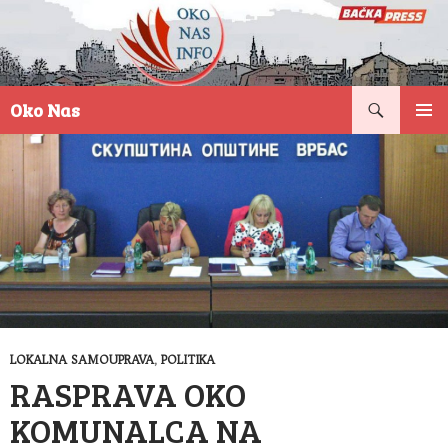
Pretraga
Oko Nas
SKOČI
PRIMAR
NA
IZBORN
SADRŽAJ
LOKALNA SAMOUPRAVA
,
POLITIKA
RASPRAVA OKO
KOMUNALCA NA