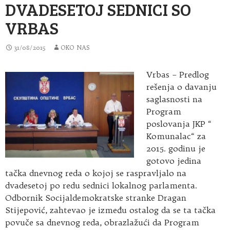
DVADESETOJ SEDNICI SO
VRBAS
31/08/2015
OKO NAS
Vrbas – Predlog
rešenja o davanju
saglasnosti na
Program
poslovanja JKP “
Komunalac“ za
2015. godinu je
gotovo jedina
tačka dnevnog reda o kojoj se raspravljalo na
dvadesetoj po redu sednici lokalnog parlamenta.
Odbornik Socijaldemokratske stranke Dragan
Stijepović, zahtevao je između ostalog da se ta tačka
povuče sa dnevnog reda, obrazlažući da Program