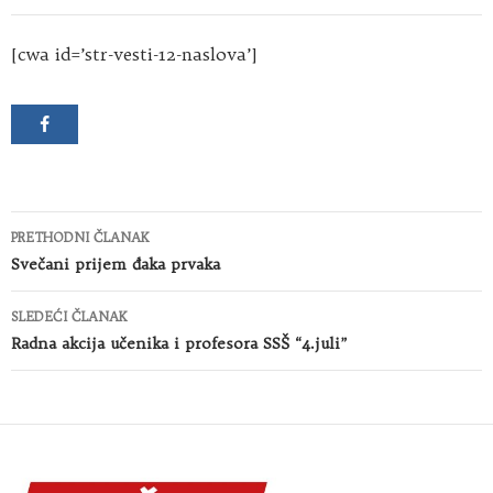
[cwa id=’str-vesti-12-naslova’]
Kretanje
PRETHODNI ČLANAK
članaka
Svečani prijem đaka prvaka
SLEDEĆI ČLANAK
Radna akcija učenika i profesora SSŠ “4.juli”