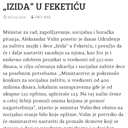
„IZIDA“ U FEKETIĆU
18/03/2016
OKO NAS
Ministar za rad, zapošljavanje, socijalna i boračka
pitanja, Aleksandar Vulin posetio je danas Udruženje
za zaštitu majki i dece „Izida“ u Feketiću, i poručio da
će i dalje nastaviti saradnju sa njima, kao što je i
nedavno odobren projekat u vrednosti od 327.000
dinara, u cilju očuvanja zdravlja i socijalne zaštite dece
sa posebnim potrebama. „Ministarstvo je pokrenulo
konkurs za socijalnu zaštitu, u vrednosti od 400
miliona dinara, lokalnim samupravama gde je od
ukupno 125 opština, apliciralo 123. Na taj način ćemo
u celoj Srbiji pomoći onima kojima je pomoć
najpotrebnija“, izjavio je ministar Vulin.Bez obzira na
socijalno stanje bilo koje opštine, Vulin je potvrdio da
će ministarstvo nastaviti da pomaže domove koji se
staraju o deci sa posebnim potrebama i o deci bez