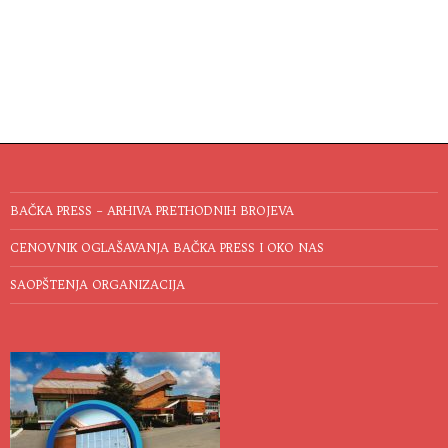
BAČKA PRESS – ARHIVA PRETHODNIH BROJEVA
CENOVNIK OGLAŠAVANJA BAČKA PRESS I OKO NAS
SAOPŠTENJA ORGANIZACIJA