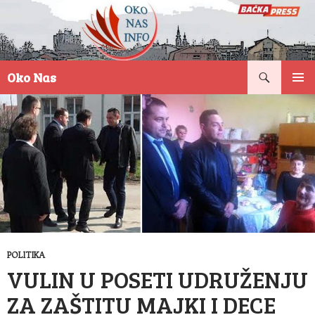
Pretraga
Oko Nas
SKOČI
PRIMAR
NA
IZBORN
SADRŽAJ
POLITIKA
VULIN U POSETI UDRUŽENJU
ZA ZAŠTITU MAJKI I DECE