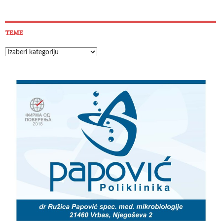
TEME
Teme