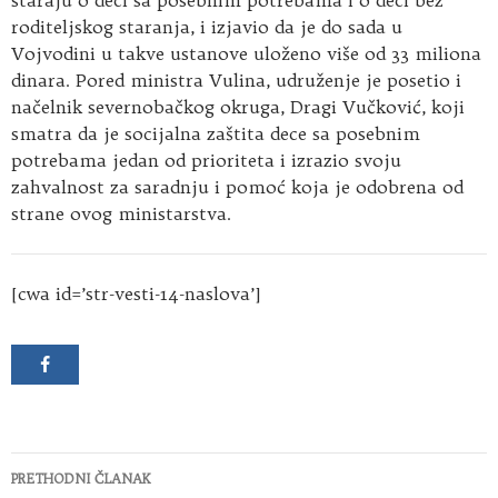
roditeljskog staranja, i izjavio da je do sada u
Vojvodini u takve ustanove uloženo više od 33 miliona
dinara. Pored ministra Vulina, udruženje je posetio i
načelnik severnobačkog okruga, Dragi Vučković, koji
smatra da je socijalna zaštita dece sa posebnim
potrebama jedan od prioriteta i izrazio svoju
zahvalnost za saradnju i pomoć koja je odobrena od
strane ovog ministarstva.
[cwa id=’str-vesti-14-naslova’]
Kretanje
PRETHODNI ČLANAK