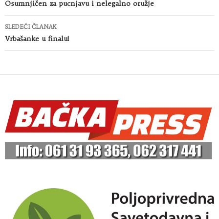
članaka
Osumnjičen za pucnjavu i nelegalno oružje
SLEDEĆI ČLANAK
Vrbašanke u finalu!