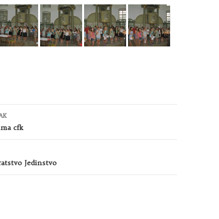
AK
ima cfk
atstvo Jedinstvo