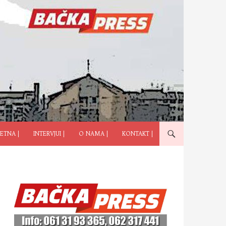
ČI NA SADRŽAJ
ETNA |
INTERVJUI |
O NAMA |
KONTAKT |