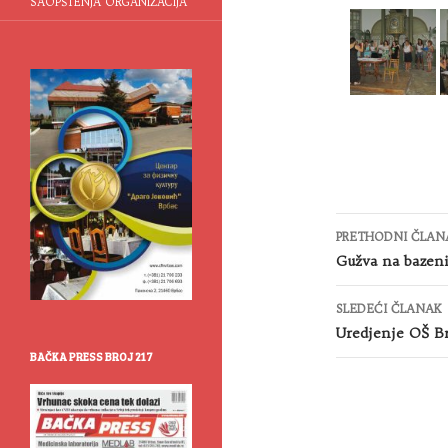
SAOPŠTENJA ORGANIZACIJA
Kretanje
PRETHODNI ČLAN
članaka
Gužva na bazen
SLEDEĆI ČLANAK
Uredjenje OŠ Br
BAČKA PRESS BROJ 217