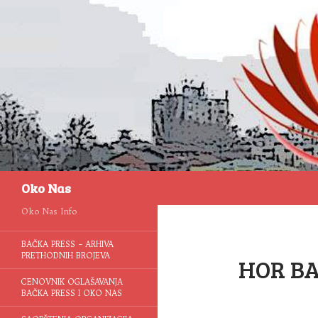
Pretraga
Oko Nas
Oko Nas Info
BAČKA PRESS – ARHIVA
PRETHODNIH BROJEVA
HOR B
CENOVNIK OGLAŠAVANJA
BAČKA PRESS I OKO NAS