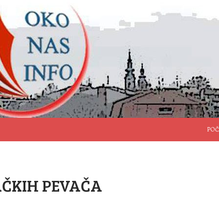
SKO
POČ
AČKIH PEVAČA