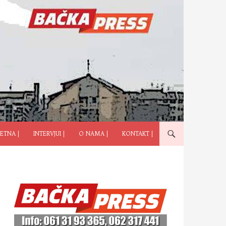
ČI NA SADRŽAJ
ETNA |
INTERVJUI |
O NAMA |
KONTAKT |