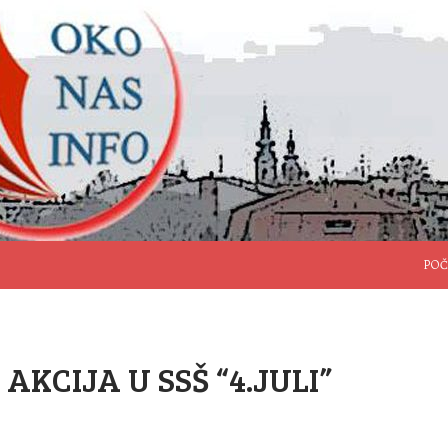
SKO
POČ
AKCIJA U SSŠ “4.JULI”