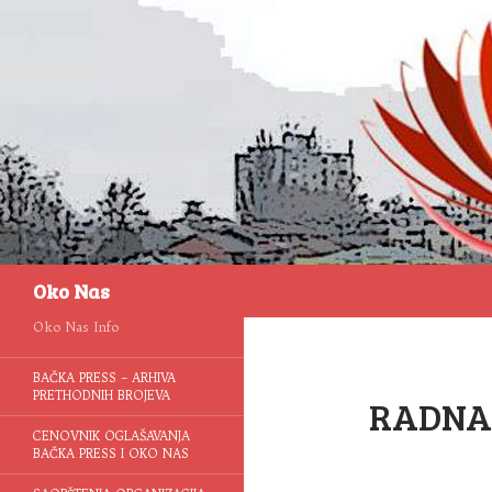
Pretraga
Oko Nas
Oko Nas Info
BAČKA PRESS – ARHIVA
PRETHODNIH BROJEVA
RADNA 
CENOVNIK OGLAŠAVANJA
BAČKA PRESS I OKO NAS