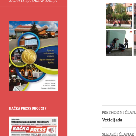
SAOPŠTENJA ORGANIZACIJA
Kretanje
BAČKA PRESS BROJ 217
PRETHODNI ČLAN
članaka
Vrticijada
SLEDEĆI ČLANAK