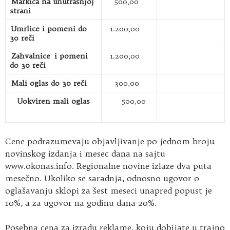
Markica na unutrašnjoj
500,00
strani
Umrlice i pomeni do
1.200,00
30 reči
Zahvalnice i pomeni
1.200,00
do 30 reči
Mali oglas do 30 reči
300,00
Uokviren mali oglas
500,00
Cene podrazumevaju objavljivanje po jednom broju
novinskog izdanja i mesec dana na sajtu
www.okonas.info. Regionalne novine izlaze dva puta
mesečno. Ukoliko se saradnja, odnosno ugovor o
oglašavanju sklopi za šest meseci unapred popust je
10%, a za ugovor na godinu dana 20%.
Posebna cena za izradu reklame, koju dobijate u trajno