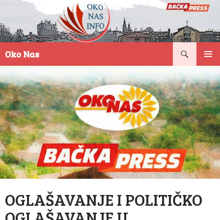
Pretraga
Oko Nas
SKOČI
PRIMAR
NA
IZBORN
SADRŽAJ
OGLAŠAVANJE I POLITIČKO
OGLAŠAVANJE U