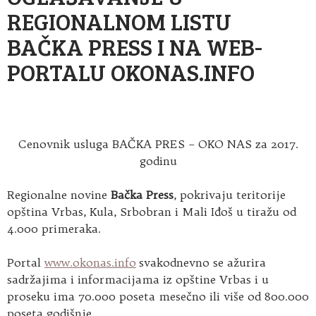
REGIONALNOM LISTU
BAČKA PRESS I NA WEB-
PORTALU OKONAS.INFO
Cenovnik usluga BAČKA PRES – OKO NAS za 2017.
godinu
Regionalne novine
Bačka Press
, pokrivaju teritorije
opština Vrbas, Kula, Srbobran i Mali Iđoš u tiražu od
4.000 primeraka.
Portal
www.okonas.info
svakodnevno se ažurira
sadržajima i informacijama iz opštine Vrbas i u
proseku ima 70.000 poseta mesečno ili više od 800.000
poseta godišnje.