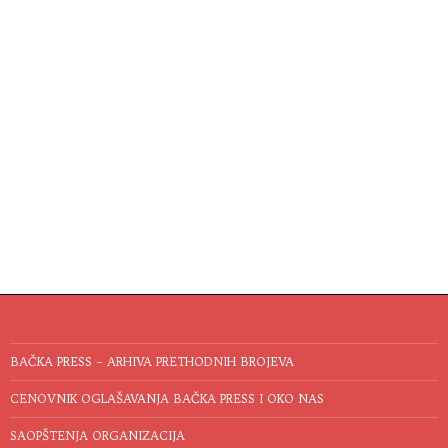
BAČKA PRESS – ARHIVA PRETHODNIH BROJEVA
CENOVNIK OGLAŠAVANJA BAČKA PRESS I OKO NAS
SAOPŠTENJA ORGANIZACIJA