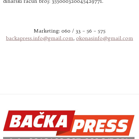
dinarski račun broj: 355000320045429771.
Marketing: 060 / 33 – 56 – 575
backapress.info@gmail.com
,
okonasinfo@gmail.com