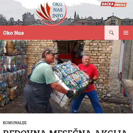
Pretraga
Oko Nas
SKOČI
PRIMAR
NA
IZBORN
SADRŽAJ
KOMUNALIJE
REDOVNA MESEČNA AKCIJA