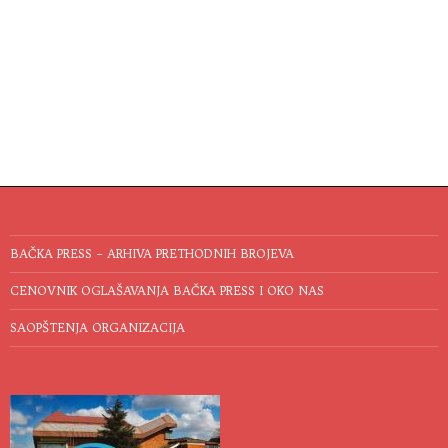
BAČKA PRESS – ARHIVA PRETHODNIH BROJEVA
CENOVNIK OGLAŠAVANJA BAČKA PRESS I OKO NAS
SAOPŠTENJA ORGANIZACIJA