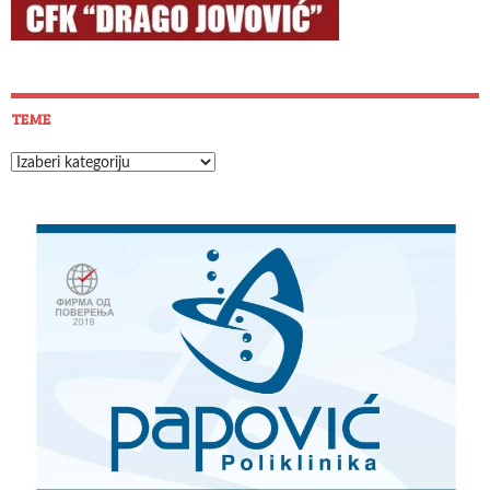
TEME
Teme