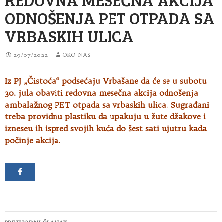
ODNOŠENJA PET OTPADA SA
VRBASKIH ULICA
29/07/2022
OKO NAS
Iz PJ „Čistoća“ podsećaju Vrbašane da će se u subotu
30. jula obaviti redovna mesečna akcija odnošenja
ambalažnog PET otpada sa vrbaskih
ulica. Sugrađani
treba providnu plastiku da upakuju u žute džakove i
izneseu ih ispred svojih kuća do šest sati ujutru kada
počinje akcija.
Kretanje