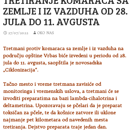
ZEMLJE I IZ VAZDUHA OD 28.
JULA DO 11. AVGUSTA
27/07/2022
OKO NAS
Tretmani protiv komaraca sa zemlje i iz vazduha na
području opštine Vrbas biće izvedeni u periodu od 28.
jula do 11. avgusta, saopštila je novosadska
„Ciklonizacija“.
Tačno mesto i vreme tretmana zavisiće od
monitoringa i vremenskih uslova, a tretmani će se
izvoditi preparatima na bazi lambda-cihalotrina i
deltametrina. Upozoravaju se pčelari da je preparat
toksičan za pčele, te da košnice zatvore ili uklone
najmanje pet kilometara od navedenih mesta
tretiranja. Dejstvo preparata traje jedan dan.