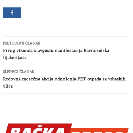
Kretanje
PRETHODNI ČLANAK
članaka
Prvog vikenda u avgustu manifestacija Ravnoselska
fijakerijada
SLEDEĆI ČLANAK
Redovna mesečna akcija odnošenja PET otpada sa vrbaskih
ulica