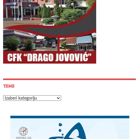
TEME
Teme