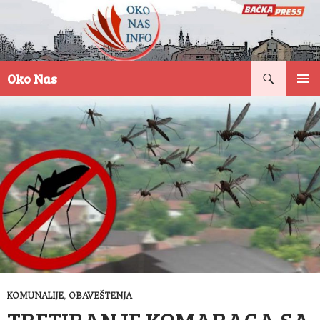
Pretraga
Oko Nas
SKOČI
PRIMAR
NA
IZBORN
SADRŽAJ
KOMUNALIJE
,
OBAVEŠTENJA
TRETIRANJE KOMARACA SA