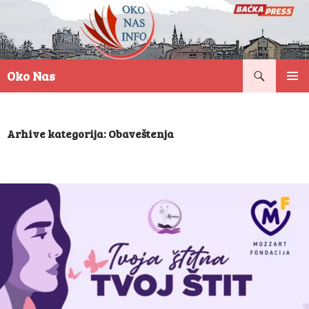
Pretraga
Oko Nas
SKOČI
PRIMAR
NA
IZBORN
SADRŽAJ
Arhive kategorija: Obaveštenja