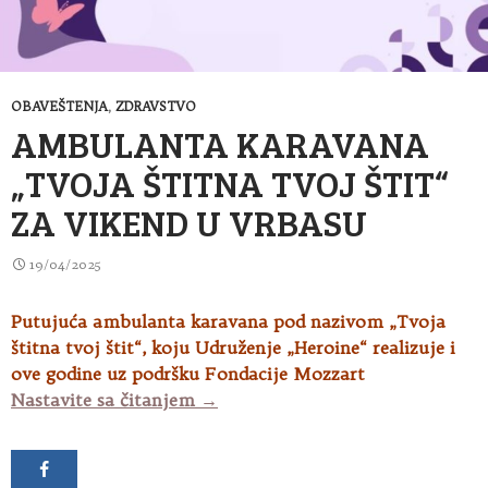
OBAVEŠTENJA
,
ZDRAVSTVO
AMBULANTA KARAVANA
„TVOJA ŠTITNA TVOJ ŠTIT“
ZA VIKEND U VRBASU
19/04/2025
Putujuća ambulanta karavana pod nazivom „Tvoja
štitna tvoj štit“, koju Udruženje „Heroine“ realizuje i
ove godine uz podršku Fondacije Mozzart
Ambulanta karavana „Tvoja štitna
Nastavite sa čitanjem
→