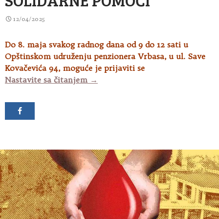
12/04/2025
Do 8. maja svakog radnog dana od 9 do 12 sati u
Opštinskom udruženju penzionera Vrbasa, u ul. Save
Kovačevića 94, moguće je prijaviti se
U toku prijavljivanje penzionera 
Nastavite sa čitanjem
→