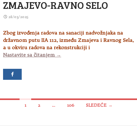
ZMAJEVO-RAVNO SELO
28/03/2025
Zbog izvođenja radova na sanaciji nadvožnjaka na
državnom putu IIA 112, između Zmajeva i Ravnog Sela,
a u okviru radova na rekonstrukciji i
Radovi na sanaciji nadvožnjaka 
Nastavite sa čitanjem
→
Kretanje
1
2
…
106
SLEDEĆE →
članaka