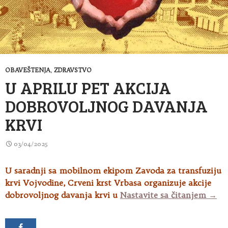
OBAVEŠTENJA
,
ZDRAVSTVO
U APRILU PET AKCIJA
DOBROVOLJNOG DAVANJA
KRVI
03/04/2025
U saradnji sa mobilnom ekipom Zavoda za transfuziju
krvi Vojvodine, Crveni krst Vrbasa organizuje akcije
U ap
dobrovoljnog
davanja krvi u
Nastavite sa čitanjem
→