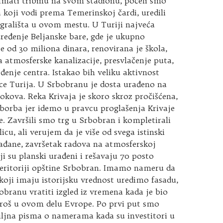
imati tribinu na svom stadionu, počeli smo
 koji vodi prema Temerinskoj čardi, uredili
i igrališta u ovom mestu. U Turiji najveća
 uređenje Beljanske bare, gde je ukupno
še od 30 miliona dinara, renovirana je škola,
atmosferske kanalizacije, presvlačenje puta,
eđenje centra. Istakao bih veliku aktivnost
ce Turija. U Srbobranu je dosta urađeno na
okova. Reka Krivaja je skoro skroz pročišćena,
 borba jer idemo u pravcu proglašenja Krivaje
e. Završili smo trg u Srbobran i kompletirali
icu, ali verujem da je više od svega istinski
ađane, završetak radova na atmosferskoj
oji su planski urađeni i rešavaju 70 posto
eritoriji opštine Srbobran. Imamo nameru da
koji imaju istorijsku vrednost uredimo fasadu,
obranu vratiti izgled iz vremena kada je bio
oš u ovom delu Evrope. Po prvi put smo
iljna pisma o namerama kada su investitori u