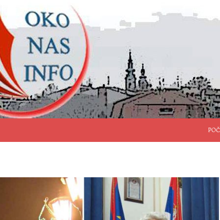
SKO
POČ