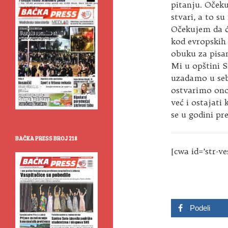
pitanju. Očeku
stvari, a to su
Očekujem da će
kod evropskih 
obuku za pisa
Mi u opštini 
uzadamo u seb
ostvarimo ono 
već i ostajati
se u godini pr
BAČKA PRESS BROJ 218
[cwa id=’str-ve
Podeli