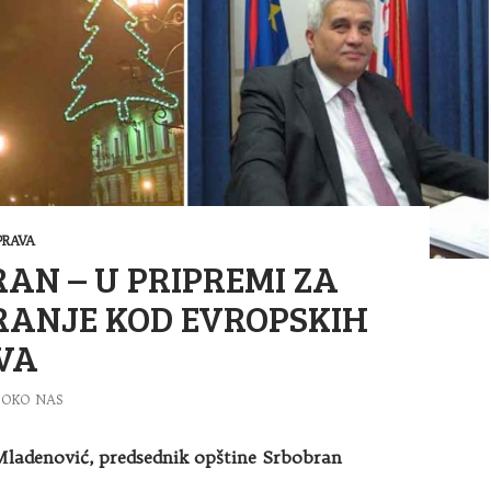
RAVA
AN – U PRIPREMI ZA
RANJE KOD EVROPSKIH
VA
OKO NAS
ladenović, predsednik opštine Srbobran