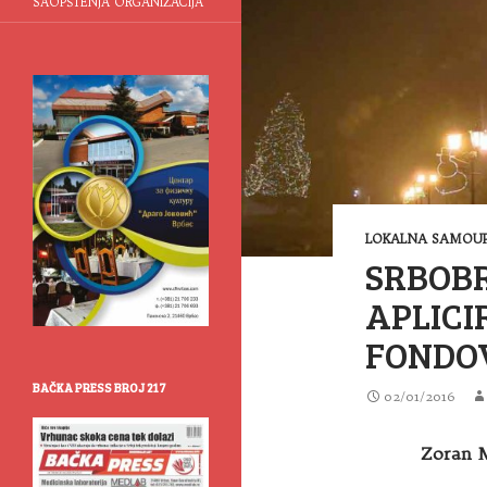
SAOPŠTENJA ORGANIZACIJA
LOKALNA SAMOUP
SRBOBR
APLICI
FONDO
BAČKA PRESS BROJ 217
02/01/2016
Zoran M