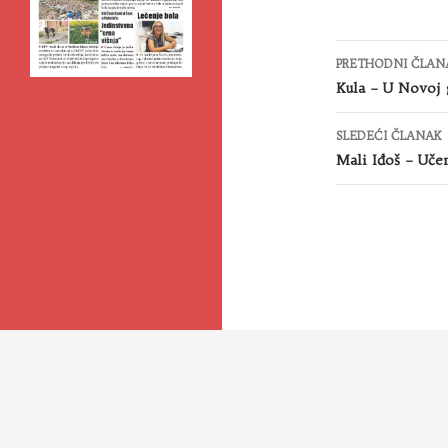
Kretanje
PRETHODNI ČLAN
članaka
Kula – U Novoj 
SLEDEĆI ČLANAK
Mali Iđoš – Učen