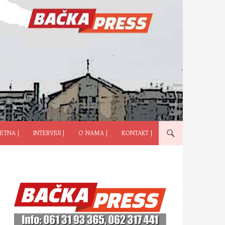
ČI NA SADRŽAJ
ETNA |
INTERVJUI |
O NAMA |
KONTAKT |