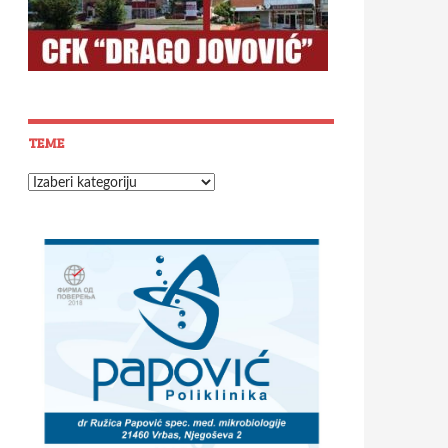
TEME
Teme