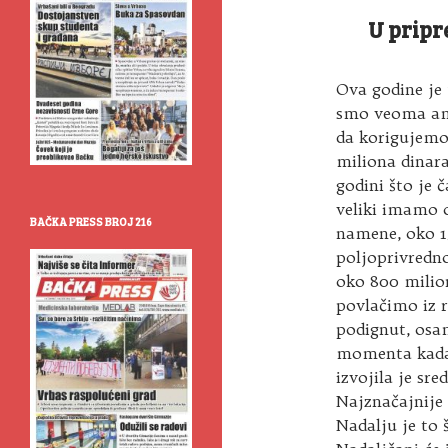
U pripr
Ova godine je 
smo veoma amb
da korigujemo
miliona dinara
godini što je 
veliki imamo 
BAČKA PRESS BROJ 216
namene, oko 1
poljoprivredn
oko 800 milion
povlačimo iz r
podignut, osa
momenta kada 
izvojila je sr
Najznačajnije 
Nadalju je to 