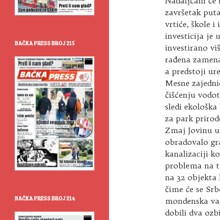
Nadaljčani će 
završetak puta
vrtiće, škole 
investicija je
BAČKA PRESS BROJ 215
investirano vi
rađena zamena 
a predstoji ur
Mesne zajedni
čišćenju vodot
sledi ekološka
za park prirod
Zmaj Jovinu ul
obradovalo gr
kanalizaciji k
problema na t
na 32 objekta 
čime će se Srb
BAČKA PRESS BROJ 214
mondenska var
dobili dva ozb