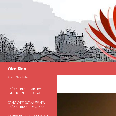
Pretraga
Oko Nas
Oko Nas Info
BAČKA PRESS – ARHIVA
PRETHODNIH BROJEVA
CENOVNIK OGLAŠAVANJA
BAČKA PRESS I OKO NAS