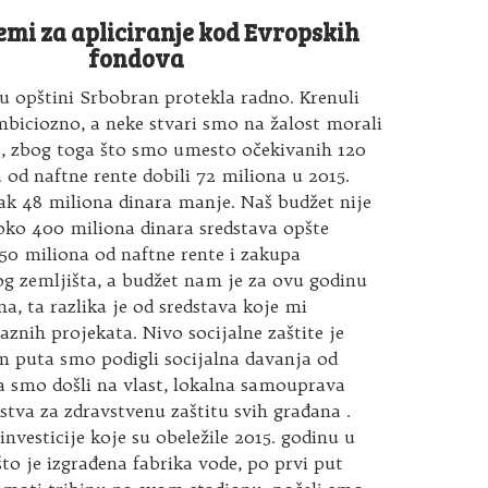
emi za apliciranje kod Evropskih
fondova
u opštini Srbobran protekla radno. Krenuli
iciozno, a neke stvari smo na žalost morali
, zbog toga što smo umesto očekivanih 120
 od naftne rente dobili 72 miliona u 2015.
čak 48 miliona dinara manje. Naš budžet nije
oko 400 miliona dinara sredstava opšte
50 miliona od naftne rente i zakupa
og zemljišta, a budžet nam je za ovu godinu
a, ta razlika je od sredstava koje mi
aznih projekata. Nivo socijalne zaštite je
m puta smo podigli socijalna davanja od
smo došli na vlast, lokalna samouprava
edstva za zdravstvenu zaštitu svih građana .
investicije koje su obeležile 2015. godinu u
što je izgrađena fabrika vode, po prvi put