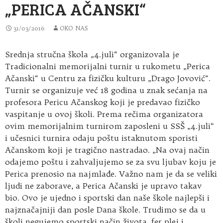
„PERICA AČANSKI“
31/03/2016
OKO NAS
Srednja stručna škola „4.juli“ organizovala je
Tradicionalni memorijalni turnir u rukometu „Perica
Ačanski“ u Centru za fizičku kulturu „Drago Jovović“.
Turnir se organizuje već 18 godina u znak sećanja na
profesora Pericu Ačanskog koji je predavao fizičko
vaspitanje u ovoj školi. Prema rečima organizatora
ovim memorijalnim turnirom zaposleni u SSŠ „4.juli“
i učesnici turnira odaju poštu istaknutom sporisti
Ačanskom koji je tragično nastradao. „Na ovaj način
odajemo poštu i zahvaljujemo se za svu ljubav koju je
Perica prenosio na najmlađe. Važno nam je da se veliki
ljudi ne zaborave, a Perica Ačanski je upravo takav
bio. Ovo je ujedno i sportski dan naše škole najlepši i
najznačajniji dan posle Dana škole. Trudimo se da u
školi negujemo sportski način života, fer plej i