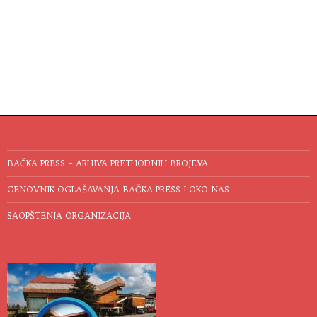
BAČKA PRESS – ARHIVA PRETHODNIH BROJEVA
CENOVNIK OGLAŠAVANJA BAČKA PRESS I OKO NAS
SAOPŠTENJA ORGANIZACIJA