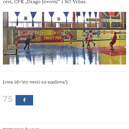
cevi, CFK „Drago Jovović“ i SO Vrbas.
[cwa id=’str-vesti-10-naslova’]
75
Kretanje