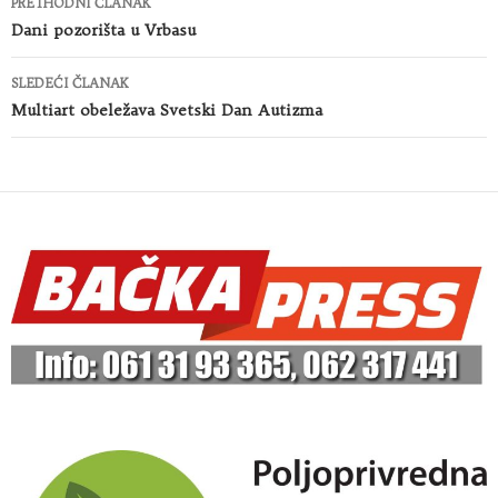
PRETHODNI ČLANAK
članaka
Dani pozorišta u Vrbasu
SLEDEĆI ČLANAK
Multiart obeležava Svetski Dan Autizma