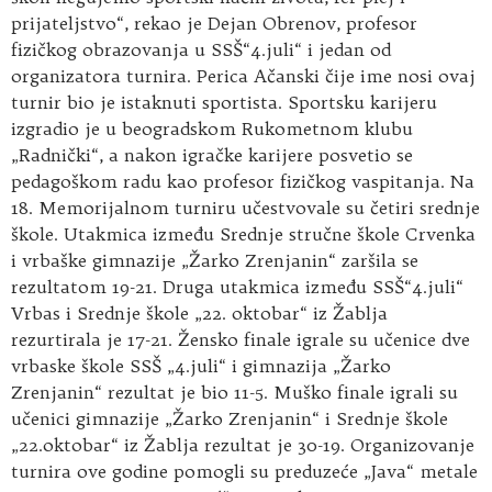
prijateljstvo“, rekao je Dejan Obrenov, profesor
fizičkog obrazovanja u SSŠ“4.juli“ i jedan od
organizatora turnira. Perica Ačanski čije ime nosi ovaj
turnir bio je istaknuti sportista. Sportsku karijeru
izgradio je u beogradskom Rukometnom klubu
„Radnički“, a nakon igračke karijere posvetio se
pedagoškom radu kao profesor fizičkog vaspitanja. Na
18. Memorijalnom turniru učestvovale su četiri srednje
škole. Utakmica između Srednje stručne škole Crvenka
i vrbaške gimnazije „Žarko Zrenjanin“ zaršila se
rezultatom 19-21. Druga utakmica između SSŠ“4.juli“
Vrbas i Srednje škole „22. oktobar“ iz Žablja
rezurtirala je 17-21. Žensko finale igrale su učenice dve
vrbaske škole SSŠ „4.juli“ i gimnazija „Žarko
Zrenjanin“ rezultat je bio 11-5. Muško finale igrali su
učenici gimnazije „Žarko Zrenjanin“ i Srednje škole
„22.oktobar“ iz Žablja rezultat je 30-19. Organizovanje
turnira ove godine pomogli su preduzeće „Java“ metale