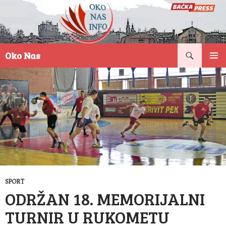
Pretraga
Oko Nas
SKOČI
PRIMAR
NA
IZBORN
SADRŽAJ
SPORT
ODRŽAN 18. MEMORIJALNI
TURNIR U RUKOMETU