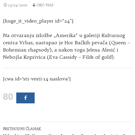
13/04/2016
OKO NAS
[huge_it_video_player id=“24″]
Na otvaranju izložbe „Amerika“ u galeriji Kulturnog
centra Vrbas, nastupao je Hor Bačkih pevača (Queen –
Bohemian rhapsody), a nakon toga Jelena Alesić i
Nebojša Koprivica (Eva Cassidy – Filds of gold).
[cwa id=’str-vesti-14-naslova’]
80
Kretanje
PRETHODNI ČLANAK