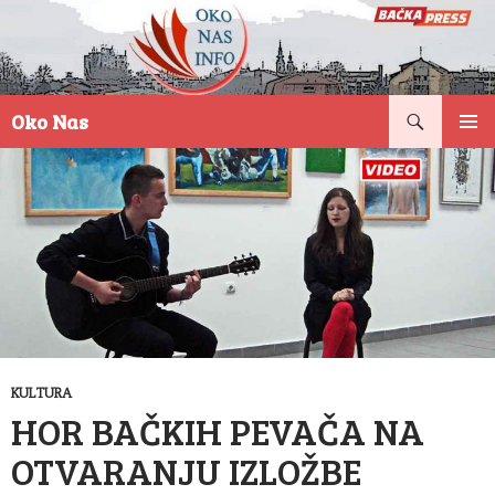
Pretraga
Oko Nas
SKOČI
PRIMAR
NA
IZBORN
SADRŽAJ
KULTURA
HOR BAČKIH PEVAČA NA
OTVARANJU IZLOŽBE