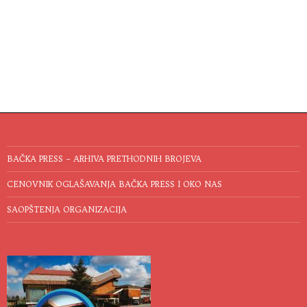
BAČKA PRESS – ARHIVA PRETHODNIH BROJEVA
CENOVNIK OGLAŠAVANJA BAČKA PRESS I OKO NAS
SAOPŠTENJA ORGANIZACIJA