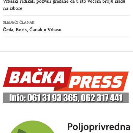
članaka
Vrbaski radikali pozvali građane da u što većem broju izađu
na izbore
SLEDEĆI ČLANAK
Čeda, Boris, Čanak u Vrbasu