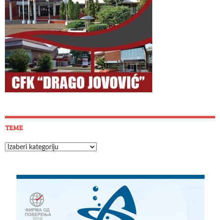
TEME
Teme