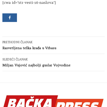
[cwa id=’str-vesti-16-naslova’]
Kretanje
PRETHODNI ČLANAK
članaka
Rasvetljena teška krađa u Vrbasu
SLEDEĆI ČLANAK
Miljan Vujović najbolji guslar Vojvodine