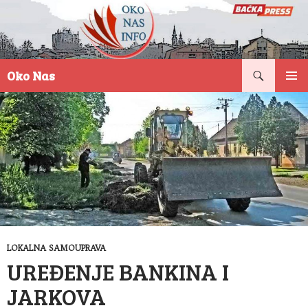
Pretraga
Oko Nas
SKOČI
PRIMAR
NA
IZBORN
SADRŽAJ
LOKALNA SAMOUPRAVA
UREĐENJE BANKINA I
JARKOVA