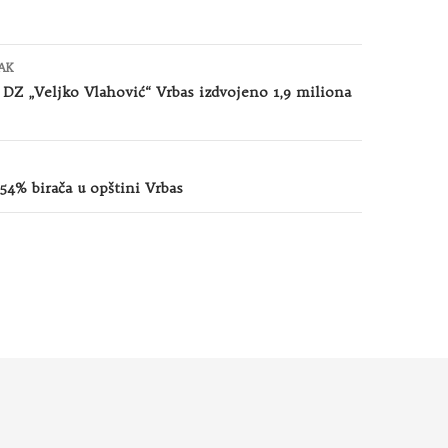
AK
 DZ „Veljko Vlahović“ Vrbas izdvojeno 1,9 miliona
 54% birača u opštini Vrbas