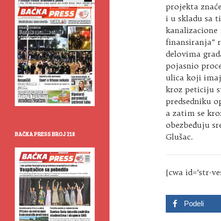
projekta znać
i u skladu sa t
kanalizacione 
finansiranja” 
delovima grada
pojasnio proce
ulica koji im
kroz peticiju 
predsedniku op
a zatim se kro
obezbeđuju sre
BAČKA PRESS BROJ 218
Glušac.
[cwa id=’str-ve
Podeli