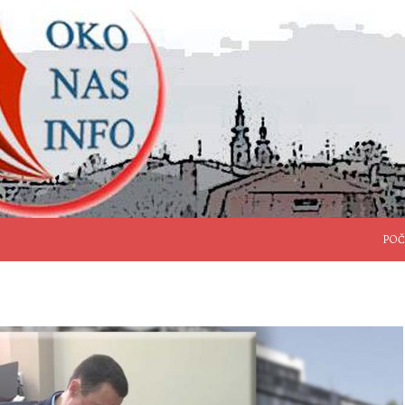
SKO
POČ