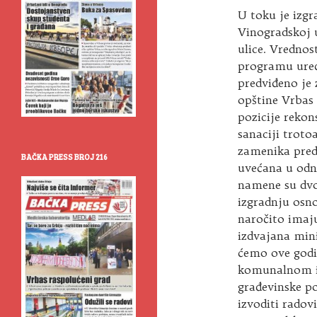
U toku je izg
Vinogradskoj u
ulice. Vrednos
programu uređ
predviđeno je 
opštine Vrbas 
pozicije rekon
sanaciji troto
zamenika pred
BAČKA PRESS BROJ 216
uvećana u odno
namene su dvo
izgradnju osn
naročito imaj
izdvajana min
ćemo ove godi
komunalnom i
građevinske po
izvoditi radov