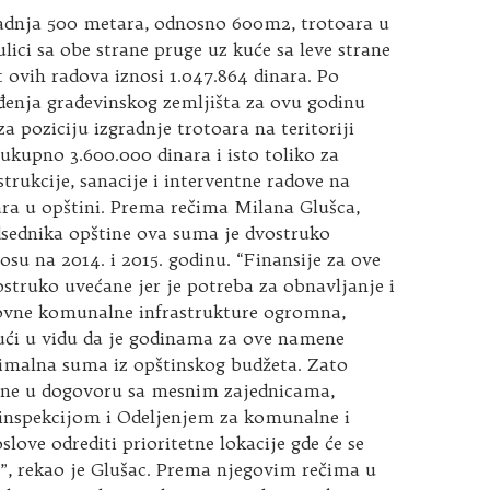
radnja 500 metara, odnosno 600m2, trotoara u
lici sa obe strane pruge uz kuće sa leve strane
t ovih radova iznosi 1.047.864 dinara. Po
enja građevinskog zemljišta za ovu godinu
za poziciju izgradnje trotoara na teritoriji
ukupno 3.600.000 dinara i isto toliko za
strukcije, sanacije i interventne radove na
ara u opštini. Prema rečima Milana Glušca,
sednika opštine ova suma je dvostruko
su na 2014. i 2015. godinu. “Finansije za ove
struko uvećane jer je potreba za obnavljanje i
ovne komunalne infrastrukture ogromna,
ući u vidu da je godinama za ove namene
imalna suma iz opštinskog budžeta. Zato
ne u dogovoru sa mesnim zajednicama,
nspekcijom i Odeljenjem za komunalne i
slove odrediti prioritetne lokacije gde će se
i”, rekao je Glušac. Prema njegovim rečima u