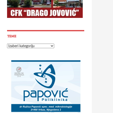
TEME
Teme