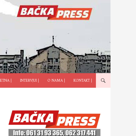
ČI NA SADRŽAJ
ETNA |
INTERVJUI |
O NAMA |
KONTAKT |