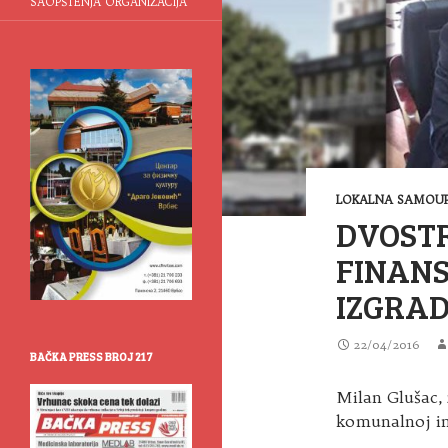
SAOPŠTENJA ORGANIZACIJA
LOKALNA SAMOUP
DVOST
FINANS
IZGRA
22/04/2016
BAČKA PRESS BROJ 217
Milan Glušac,
komunalnoj in