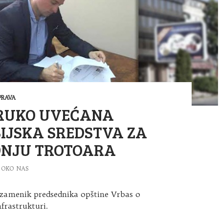
RAVA
RUKO UVEĆANA
IJSKA SREDSTVA ZA
DNJU TROTOARA
OKO NAS
 zamenik predsednika opštine Vrbas o
frastrukturi.