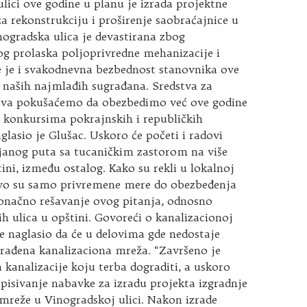
lici ove godine u planu je izrada projektne
 rekonstrukciju i proširenje saobraćajnice u
inogradska ulica je devastirana zbog
og prolaska poljoprivredne mehanizacije i
 je i svakodnevna bezbednost stanovnika ove
o naših najmlađih sugrađana. Sredstva za
ova pokušaćemo da obezbedimo već ove godine
 konkursima pokrajnskih i republičkih
aglasio je Glušac. Uskoro će početi i radovi
janog puta sa tucaničkim zastorom na više
tini, između ostalog. Kako su rekli u lokalnoj
vo su samo privremene mere do obezbeđenja
konačno rešavanje ovog pitanja, odnosno
vih ulica u opštini. Govoreći o kanalizacionoj
e naglasio da će u delovima gde nedostaje
građena kanalizaciona mreža. “Završeno je
 kanalizacije koju terba dograditi, a uskoro
pisivanje nabavke za izradu projekta izgradnje
mreže u Vinogradskoj ulici. Nakon izrade