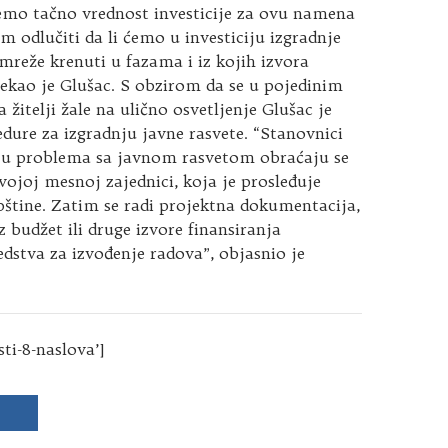
emo tačno vrednost investicije za ovu namena
im odlučiti da li ćemo u investiciju izgradnje
mreže krenuti u fazama i iz kojih izvora
rekao je Glušac. S obzirom da se u pojedinim
 žitelji žale na ulično osvetljenje Glušac je
dure za izgradnju javne rasvete. “Stanovnici
aju problema sa javnom rasvetom obraćaju se
svojoj mesnoj zajednici, koja je prosleđuje
štine. Zatim se radi projektna dokumentacija,
z budžet ili druge izvore finansiranja
dstva za izvođenje radova”, objasnio je
sti-8-naslova’]