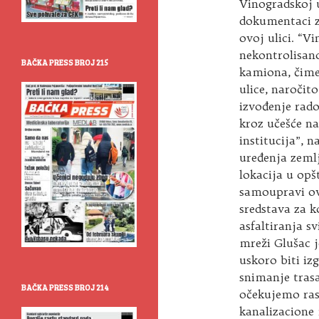
Vinogradskoj u
dokumentaci za
ovoj ulici. “V
nekontrolisan
BAČKA PRESS BROJ 215
kamiona, čime
ulice, naročit
izvođenje rad
kroz učešće na
institucija”, n
uređenja zeml
lokacija u opš
samoupravi o
sredstava za 
asfaltiranja s
mreži Glušac j
uskoro biti iz
snimanje trasa
BAČKA PRESS BROJ 214
očekujemo ras
kanalizacione 