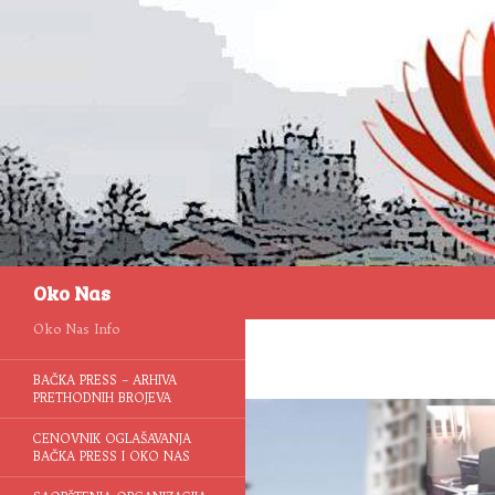
Pretraga
Oko Nas
Oko Nas Info
BAČKA PRESS – ARHIVA
PRETHODNIH BROJEVA
CENOVNIK OGLAŠAVANJA
BAČKA PRESS I OKO NAS