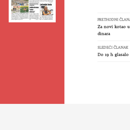
Kretanje
PRETHODNI ČLAN
članaka
Za novi kotao u
dinara
SLEDEĆI ČLANAK
Do 19 h glasalo