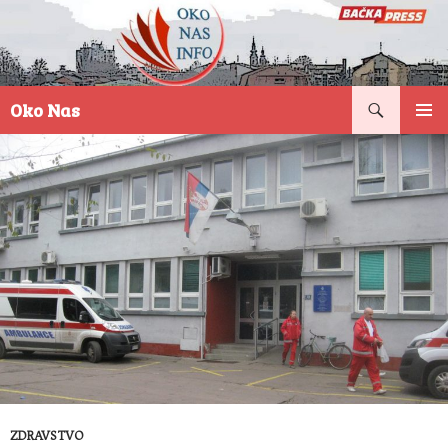
Pretraga
Oko Nas
SKOČI
PRIMAR
NA
IZBORN
SADRŽAJ
ZDRAVSTVO