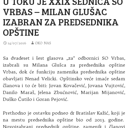
U TOKU JE XXIX SEDNICA SO
VRBAS – MILAN GLUŠAC
IZABRAN ZA PREDSEDNIKA
OPŠTINE
14/07/2016
OKO NAS
Sa dvadeset i šest glasova „za“ odbornici SO Vrbas,
izabrali su Milana Glušca za predsednika opštine
Vrbas, dok će funkciju zamenika predsednika opštine
obavljati Nenad Velicki. Opštinsko veće imaće sedam
članova i to će biti: Jovan Kovačević, Jovana Vujtović,
Danilo Maraš, Jelena Zbućnović, Marijan Mijanović,
Duško Ćutilo i Goran Pejović.
Prethodno je ostavku podneo dr Bratislav Kažić, koji je
na mestu predsednika opštine bio od 2013. godine.
Novoizabrani predsednik opštine, zamenik i članovi