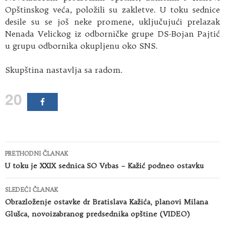
Opštinskog veća, položili su zakletve. U toku sednice
desile su se još neke promene, uključujući prelazak
Nenada Velickog iz odborničke grupe DS-Bojan Pajtić
u grupu odbornika okupljenu oko SNS.
Skupština nastavlja sa radom.
20
Kretanje
PRETHODNI ČLANAK
članaka
U toku je XXIX sednica SO Vrbas – Kažić podneo ostavku
SLEDEĆI ČLANAK
Obrazloženje ostavke dr Bratislava Kažića, planovi Milana
Glušca, novoizabranog predsednika opštine (VIDEO)