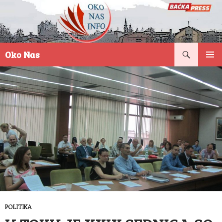
Pretraga
Oko Nas
SKOČI
PRIMAR
NA
IZBORN
SADRŽAJ
POLITIKA