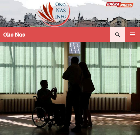
Pretraga
Oko Nas
SKOČI
PRIMAR
NA
IZBORN
SADRŽAJ