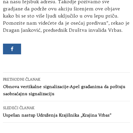
na nasu fejsbuk adresu. Takodje pozivamo sve
gradjane da podrže ovu akciju širenjem ove objave
kako bi se sto više ljudi uključilo u ovu lepu priču.
Pomozite nam videćete da je osećaj predivan”, rekao je
Dragan Janković, predsednik Društva invalida Vrbas.
Kretanje
PRETHODNI ČLANAK
članaka
Obnova vertikalne signalizacije-Apel građanima da poštuju
saobraćajnu signalizaciju
SLEDEĆI ČLANAK
Uspešan nastup Udruženja Krajišnika „Krajina Vrbas“