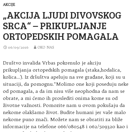
AKCIJE
„AKCIJA LJUDI DIVOVSKOG
SRCA“ – PRIKUPLJANJE
ORTOPEDSKIH POMAGALA
06/09/2016
OKO NAS
Društvo invalida Vrbas pokrenulo je akciju
prikupljanja ortopedskih pomagala (staka,hodalica,
kolica…). Iz dršuštva apeluju na sve građane, koji su u
situaciji, da pomognu.“Molimo one koji poseduju neke
od pomagala, a da im nisu više neophodna da nam se
obrate, a mi ćemo ih proslediti onima kome su od
životne važnosti. Pomozite nam u ovom pokušaju da
nekome olakšamo život. Budite humani jer vaše malo
nekome puno znači. Možete nam se obratiti za bliže
informacije na telefone 066/080548 i 062/509320 kao i