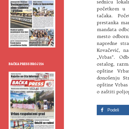
sednicu loka
početkom u 1
tačaka. Poč
prestanka man
mandata odbo
mesto odborn
napredne str
Kovačević, n
„Vrbas“. Odb
ostalog, razm
BAČKA PRESS BROJ 216
opštine Vrba
donošenju St
opštine Vrbas 
o zaštiti polj
Podeli