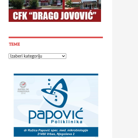
TEME
Teme