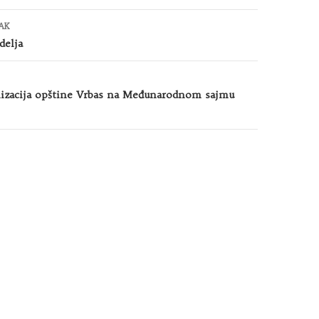
AK
delja
anizacija opštine Vrbas na Međunarodnom sajmu