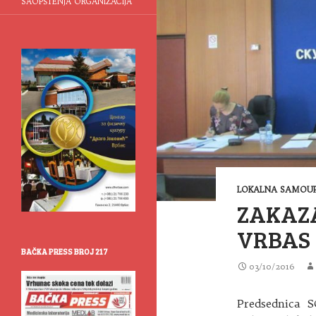
SAOPŠTENJA ORGANIZACIJA
LOKALNA SAMOUP
ZAKAZ
VRBAS
BAČKA PRESS BROJ 217
03/10/2016
Predsednica 