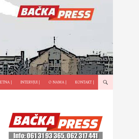
ČI NA SADRŽAJ
ETNA |
INTERVJUI |
O NAMA |
KONTAKT |