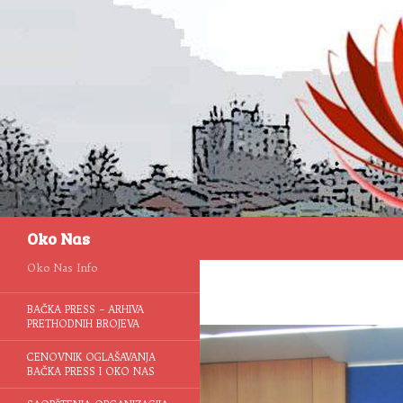
Pretraga
Oko Nas
Oko Nas Info
BAČKA PRESS – ARHIVA
PRETHODNIH BROJEVA
CENOVNIK OGLAŠAVANJA
BAČKA PRESS I OKO NAS