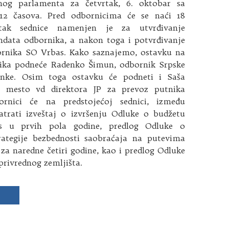
lnog parlamenta za četvrtak, 6. oktobar sa
2 časova. Pred odbornicima će se naći 18
etak sednice namenjen je za utvrđivanje
data odbornika, a nakon toga i potvrđivanje
rnika SO Vrbas. Kako saznajemo, ostavku na
ika podneće Radenko Šimun, odbornik Srpske
anke. Osim toga ostavku će podneti i Saša
a mesto vd direktora JP za prevoz putnika
ornici će na predstojećoj sednici, između
atrati izveštaj o izvršenju Odluke o budžetu
s u prvih pola godine, predlog Odluke o
rategije bezbednosti saobraćaja na putevima
za naredne četiri godine, kao i predlog Odluke
oprivrednog zemljišta.