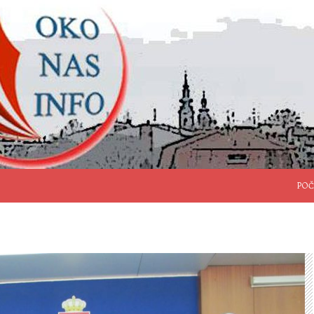
SKO
POČ