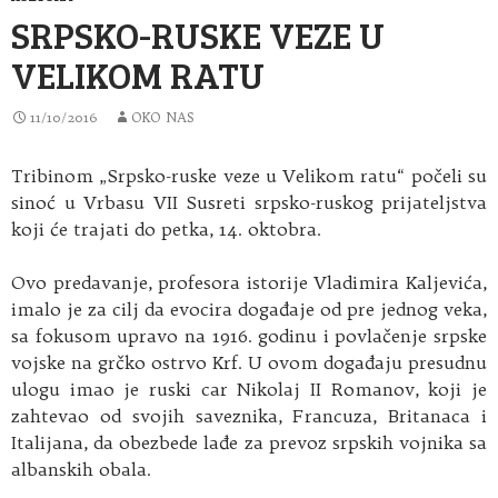
SRPSKO-RUSKE VEZE U
VELIKOM RATU
11/10/2016
OKO NAS
Tribinom „Srpsko-ruske veze u Velikom ratu“ počeli su
sinoć u Vrbasu VII Susreti srpsko-ruskog prijateljstva
koji će trajati do petka, 14. oktobra.
Ovo predavanje, profesora istorije Vladimira Kaljevića,
imalo je za cilj da evocira događaje od pre jednog veka,
sa fokusom upravo na 1916. godinu i povlačenje srpske
vojske na grčko ostrvo Krf. U ovom događaju presudnu
ulogu imao je ruski car Nikolaj II Romanov, koji je
zahtevao od svojih saveznika, Francuza, Britanaca i
Italijana, da obezbede lađe za prevoz srpskih vojnika sa
albanskih obala.