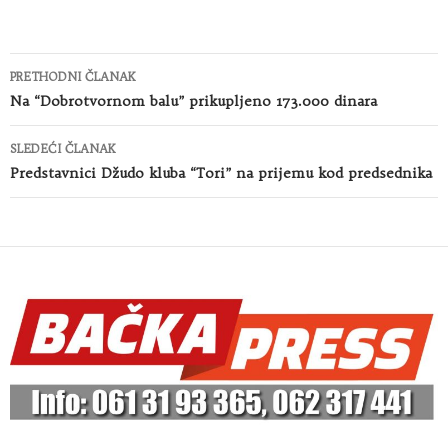
Kretanje
PRETHODNI ČLANAK
članaka
Na “Dobrotvornom balu” prikupljeno 173.000 dinara
SLEDEĆI ČLANAK
Predstavnici Džudo kluba “Tori” na prijemu kod predsednika