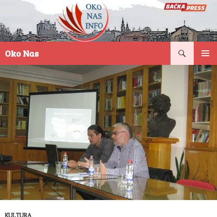
Pretraga
Oko Nas
SKOČI
PRIMAR
NA
IZBORN
SADRŽAJ
KULTURA