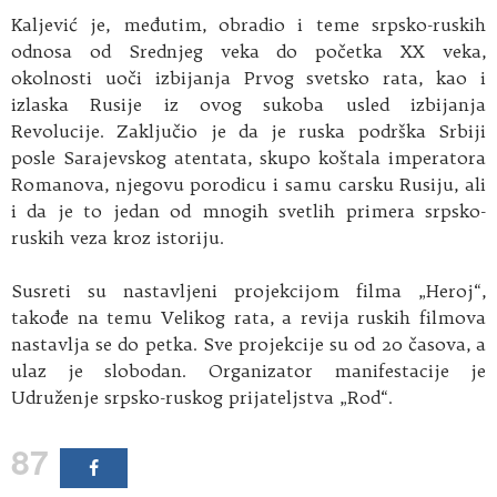
Kaljević je, međutim, obradio i teme srpsko-ruskih
odnosa od Srednjeg veka do početka XX veka,
okolnosti uoči izbijanja Prvog svetsko rata, kao i
izlaska Rusije iz ovog sukoba usled izbijanja
Revolucije. Zaključio je da je ruska podrška Srbiji
posle Sarajevskog atentata, skupo koštala imperatora
Romanova, njegovu porodicu i samu carsku Rusiju, ali
i da je to jedan od mnogih svetlih primera srpsko-
ruskih veza kroz istoriju.
Susreti su nastavljeni projekcijom filma „Heroj“,
takođe na temu Velikog rata, a revija ruskih filmova
nastavlja se do petka. Sve projekcije su od 20 časova, a
ulaz je slobodan. Organizator manifestacije je
Udruženje srpsko-ruskog prijateljstva „Rod“.
87