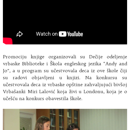
Promociju knjige organizovali su Dečije odeljenje
vrbaske Biblioteke i Škola engleskog jezika “Andy and
Jo”, a u program su učestvovala deca iz ove škole čiji
su radovi objavljeni u knjizi. Na konkursu su
učestvovala deca iz vrbaske opštine zahvaljujući bivšoj
Vrbašanki Miri Lalović koja živi u Londonu, koja je o
učešću na konkurs obavestila škole.