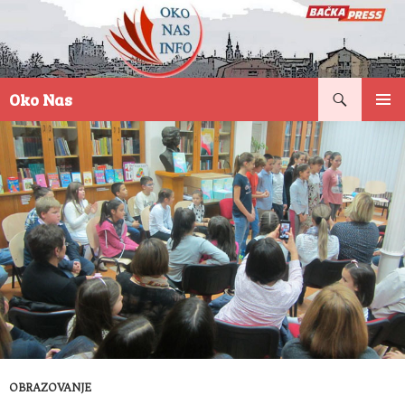
Pretraga
Oko Nas
SKOČI
PRIMAR
NA
IZBORN
SADRŽAJ
OBRAZOVANJE