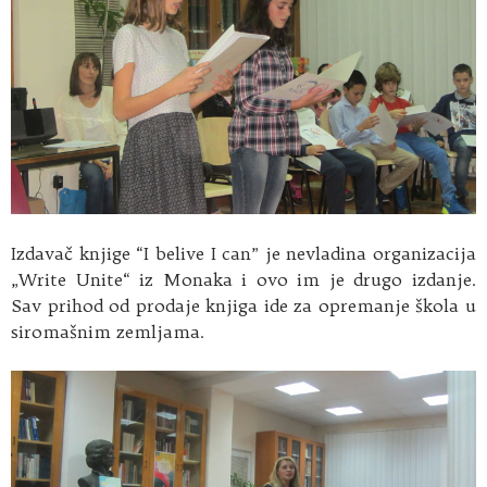
Izdavač knjige “I belive I can” je nevladina organizacija
„Write Unite“ iz Monaka i ovo im je drugo izdanje.
Sav prihod od prodaje knjiga ide za opremanje škola u
siromašnim zemljama.