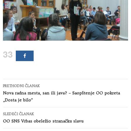
33
Kretanje
PRETHODNI ČLANAK
članaka
Nova radna mesta, san ili java? – Saopštenje OO pokreta
„Dosta je bilo“
SLEDEĆI ČLANAK
OO SNS Vrbas obeležio stranačku slavu