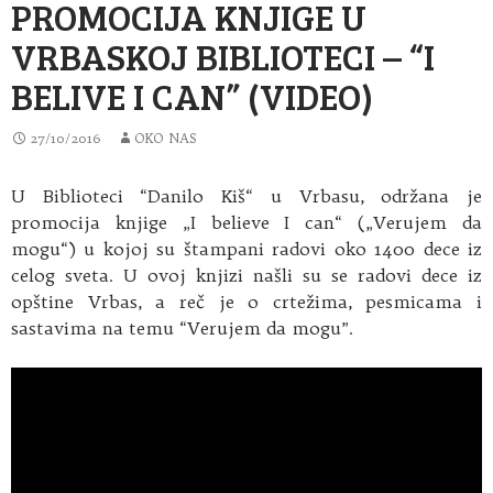
PROMOCIJA KNJIGE U
VRBASKOJ BIBLIOTECI – “I
BELIVE I CAN” (VIDEO)
27/10/2016
OKO NAS
U Biblioteci “Danilo Kiš“ u Vrbasu, održana je
promocija knjige „I believe I can“ („Verujem da
mogu“) u kojoj su štampani radovi oko 1400 dece iz
celog sveta. U ovoj knjizi našli su se radovi dece iz
opštine Vrbas, a reč je o crtežima, pesmicama i
sastavima na temu “Verujem da mogu”.