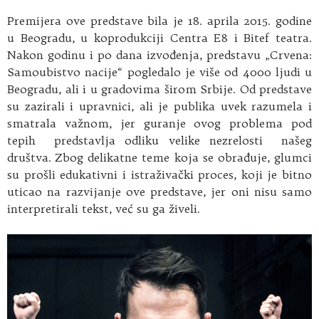
Premijera ove predstave bila je 18. aprila 2015. godine
u Beogradu, u koprodukciji Centra E8 i Bitef teatra.
Nakon godinu i po dana izvođenja, predstavu „Crvena:
Samoubistvo nacije“ pogledalo je više od 4000 ljudi u
Beogradu, ali i u gradovima širom Srbije. Od predstave
su zazirali i upravnici, ali je publika uvek razumela i
smatrala važnom, jer guranje ovog problema pod
tepih predstavlja odliku velike nezrelosti našeg
društva. Zbog delikatne teme koja se obrađuje, glumci
su prošli edukativni i istraživački proces, koji je bitno
uticao na razvijanje ove predstave, jer oni nisu samo
interpretirali tekst, već su ga živeli.