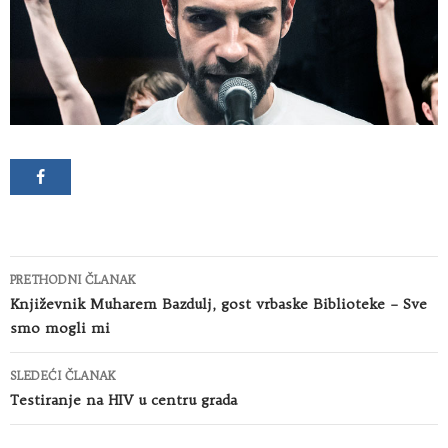
Kretanje
PRETHODNI ČLANAK
članaka
Književnik Muharem Bazdulj, gost vrbaske Biblioteke – Sve
smo mogli mi
SLEDEĆI ČLANAK
Testiranje na HIV u centru grada