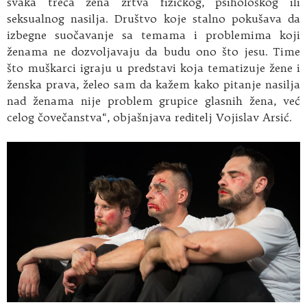
svaka treća žena žrtva fizičkog, psihološkog ili
seksualnog nasilja. Društvo koje stalno pokušava da
izbegne suočavanje sa temama i problemima koji
ženama ne dozvoljavaju da budu ono što jesu. Time
što muškarci igraju u predstavi koja tematizuje žene i
ženska prava, želeo sam da kažem kako pitanje nasilja
nad ženama nije problem grupice glasnih žena, već
celog čovečanstva“, objašnjava reditelj Vojislav Arsić.