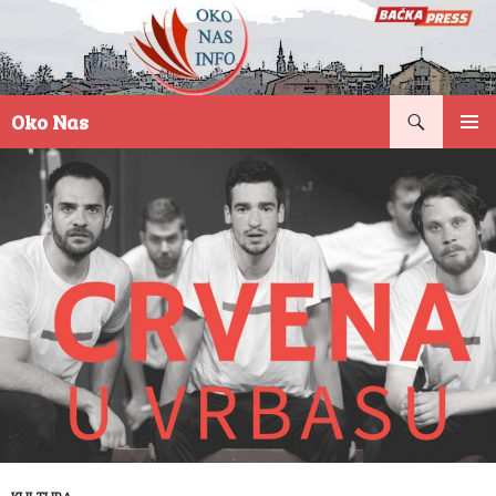
Pretraga
Oko Nas
SKOČI
PRIMAR
NA
IZBORN
SADRŽAJ