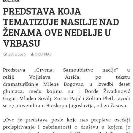
KULTURA
PREDSTAVA KOJA
TEMATIZUJE NASILJE NAD
ŽENAMA OVE NEDELJE U
VRBASU
25/11/2016
OKO NAS
Predstava „Crvena: Samoubistvo nacije“ u
režiji Vojislava Arsića, po tekstu
dramaturškinje Milene Bogovac, u izvedbi deset
glumaca, među kojima su i Đorđe Živadinović
Grgur, Mladen Sovilj, Zoran Pajić i Zoltan Pletl, izvodi
se 27. novembra u Bioskopu Jugoslavija, od 20 časova.
„Ovo je predstava posle koje nas preplave osećaji
preispitivanja i zabrinutosti o društvu u kojem je