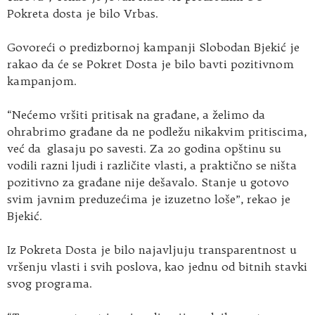
Pokreta dosta je bilo Vrbas.
Govoreći o predizbornoj kampanji Slobodan Bjekić je
rakao da će se Pokret Dosta je bilo bavti pozitivnom
kampanjom.
“Nećemo vršiti pritisak na građane, a želimo da
ohrabrimo građane da ne podležu nikakvim pritiscima,
već da glasaju po savesti. Za 20 godina opštinu su
vodili razni ljudi i različite vlasti, a praktično se ništa
pozitivno za građane nije dešavalo. Stanje u gotovo
svim javnim preduzećima je izuzetno loše”, rekao je
Bjekić.
Iz Pokreta Dosta je bilo najavljuju transparentnost u
vršenju vlasti i svih poslova, kao jednu od bitnih stavki
svog programa.