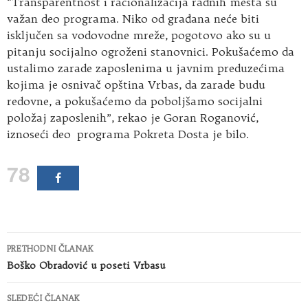
“Transparentnost i racionalizacija radnih mesta su
važan deo programa. Niko od građana neće biti
isključen sa vodovodne mreže, pogotovo ako su u
pitanju socijalno ogroženi stanovnici. Pokušaćemo da
ustalimo zarade zaposlenima u javnim preduzećima
kojima je osnivač opština Vrbas, da zarade budu
redovne, a pokušaćemo da poboljšamo socijalni
položaj zaposlenih”, rekao je Goran Roganović,
iznoseći deo programa Pokreta Dosta je bilo.
78
Kretanje
PRETHODNI ČLANAK
članaka
Boško Obradović u poseti Vrbasu
SLEDEĆI ČLANAK