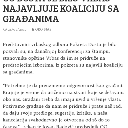
NAJAVLJUJE KOALICIJU SA
GRAĐANIMA
24/02/2017
OKO NAS
Predstavnici vrbaskog odbora Pokreta Dosta je bilo
pozvali su, na današnjoj konferenciji za štampu,
stanovnike opštine Vrbas da im se pridruže na
predstojećim izborima. Iz pokreta su najavili koaliciju
sa građanima.
“Potrebno je da preuzmemo odgovornost kao građani.
Krajnje je vreme da utičemo na stvari koje se dešavaju
oko nas. Građani treba da imaju uvid u vršenje vlasti.
Pozivamo građane da nam se pridruže i prate naš rad,
da daju svoje predloge, sugestije, kritike, a naša
kancelarija svakodnevno je otvorena od 18 do 19
časova”, rekao je Jovan Radović predsednik OO