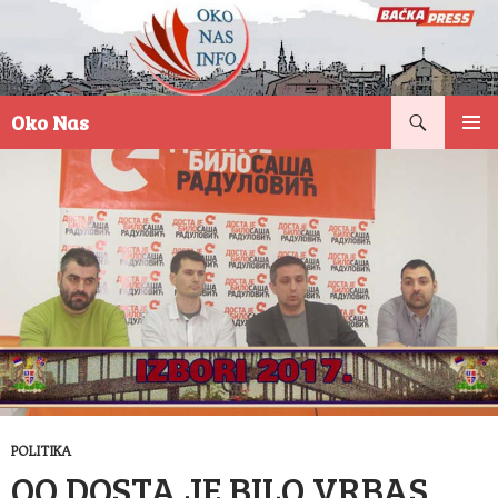
Pretraga
Oko Nas
SKOČI
PRIMAR
NA
IZBORN
SADRŽAJ
POLITIKA
OO DOSTA JE BILO VRBAS