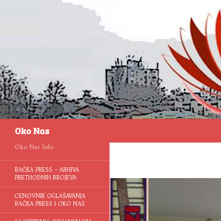
Pretraga
Oko Nas
Oko Nas Info
BAČKA PRESS – ARHIVA
PRETHODNIH BROJEVA
CENOVNIK OGLAŠAVANJA
BAČKA PRESS I OKO NAS