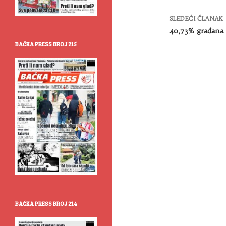
SLEDEĆI ČLANAK
40,73% građana i
BAČKA PRESS BROJ 215
BAČKA PRESS BROJ 214