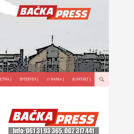
ČI NA SADRŽAJ
ETNA |
INTERVJUI |
O NAMA |
KONTAKT |