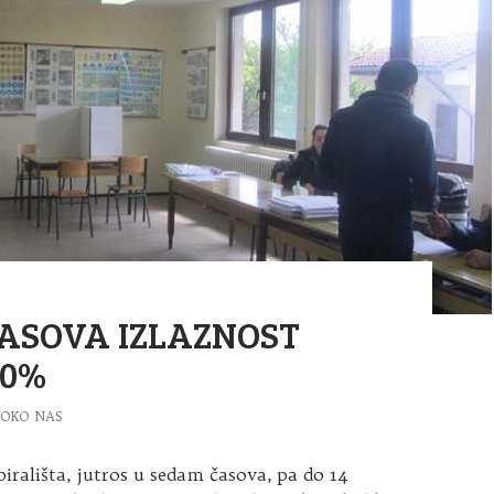
ČASOVA IZLAZNOST
30%
OKO NAS
irališta, jutros u sedam časova, pa do 14