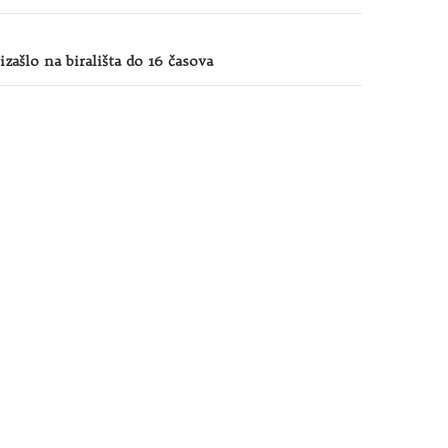
zašlo na birališta do 16 časova