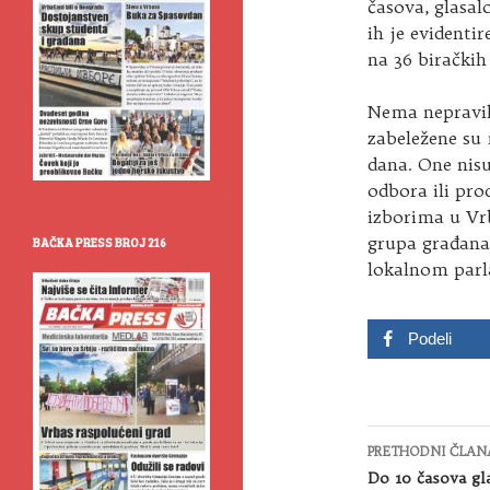
časova, glasal
ih je evidenti
na 36 biračkih
Nema nepravil
zabeležene su
dana. One nisu
odbora ili pro
izborima u Vrb
grupa građana
BAČKA PRESS BROJ 216
lokalnom par
Podeli
Kretanje
PRETHODNI ČLAN
članaka
Do 10 časova gl