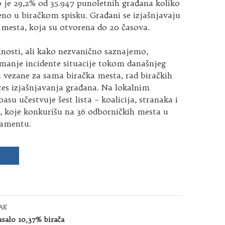
o je 29,2% od 35.947 punoletnih građana koliko
reno u biračkom spisku. Građani se izjašnjavaju
 mesta, koja su otvorena do 20 časova.
nosti, ali kako nezvanično saznajemo,
 manje incidente situacije tokom današnjeg
 vezane za sama biračka mesta, rad biračkih
ces izjašnjavanja građana. Na lokalnim
asu učestvuje šest lista – koalicija, stranaka i
, koje konkurišu na 36 odborničkih mesta u
lamentu.
AK
asalo 10,37% birača