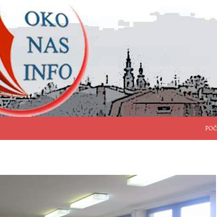
SKO
POČ