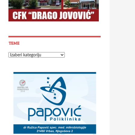
TEME
Teme