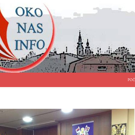
SKO
POČ