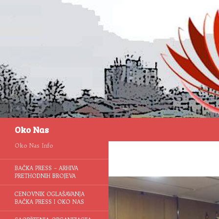
Pretraga
Oko Nas
Oko Nas Info
BAČKA PRESS – ARHIVA
PRETHODNIH BROJEVA
CENOVNIK OGLAŠAVANJA
BAČKA PRESS I OKO NAS