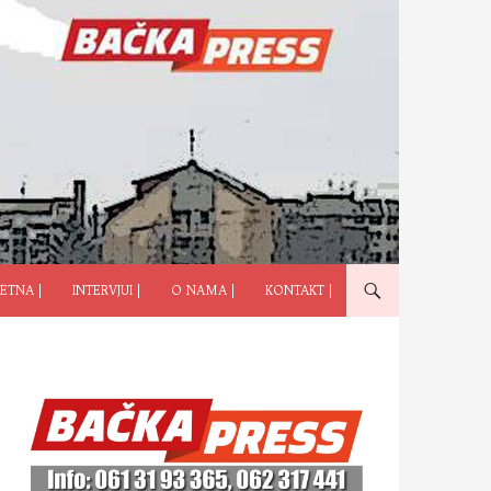
ČI NA SADRŽAJ
ETNA |
INTERVJUI |
O NAMA |
KONTAKT |