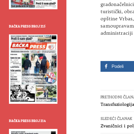
gradonačelnici
turistički, obr
opštine Vrbas,
samoupravama 
BAČKA PRESS BROJ 215
administracij
Podeli
Kretanje
PRETHODNI ČLAN
članaka
Transfuziologij
SLEDEĆI ČLANAK
BAČKA PRESS BROJ 214
Zvaničnici i pol