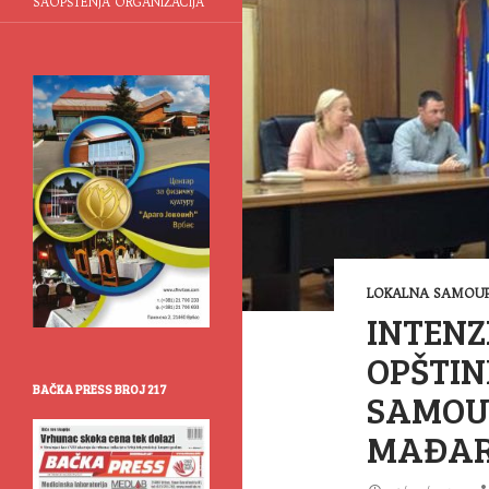
SAOPŠTENJA ORGANIZACIJA
LOKALNA SAMOUP
INTENZ
OPŠTIN
BAČKA PRESS BROJ 217
SAMOU
MAĐAR