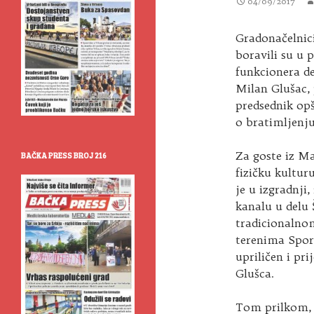
04/09/2017
Gradonačelnic
boravili su u 
funkcionera de
Milan Glušac, 
predsednik op
o bratimljenju
Za goste iz Ma
BAČKA PRESS BROJ 216
fizičku kultur
je u izgradnji
kanalu u delu 
tradicionalno
terenima Sport
upriličen i pr
Glušca.
Tom prilkom, 