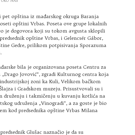
OKO NAS
i pet opština iz mađarskog okruga Baranja
poseti opštini Vrbas. Poseta ove grupe lokalnih
o je dogovora koji su tokom avgusta sklopili
predsednik opštine Vrbas, i Gelencsér Gábor,
štine Gedre, prilikom potpisivanja Sporazuma
.
đarske bila je organizovana poseta Centru za
u „Drago Jovović“, zgradi Kulturnog centra koja
, industrijskoj zoni ka Kuli, Velikom bačkom
Šlajza i Gradskom muzeju. Prisustvovali su i
m druženju i takmičenju u kuvanju kotlića na
skog udruženja „Vinogradi“, a za goste je bio
ijem kod predsednika opštine Vrbas Milana
predsednik Glušac naznačio je da su