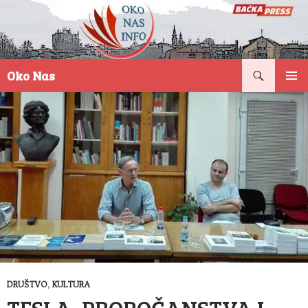
Pretraga
Oko Nas
SKOČI
PRIMAR
NA
IZBORN
SADRŽAJ
DRUŠTVO
,
KULTURA
TESLA, PROROČANSTVA I