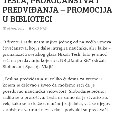
PREDVIĐANJA – PROMOCIJA
U BIBLIOTECI
08/09/2017
OKO NAS
O životu i radu nesmunjivo jednog od najvećih umova
čovečanstva, koji i dalje intrigira naučnike, ali i laike –
pronalazaču svetskog glasa Nikoli Tesli, bilo je sinoć
reči na predavanju koje su u NB „Danilo Kiš“ održali
Slobodan i Spasoje Vlajić.
„Teslina predviđanja su toliko čudesna za vreme u
kojem je delovao i živeo da možemo reći da je
posedovao naučničku vidovitost. Slobodnije rečeno,
radilo se o proroštvu. Tesla ne samo da je stvorio 20.
vek, kako se to kaže u naučnoj zajednici, već se njegove
zamisli ostvaruju i u 21. veku“, podvukli su predavači.