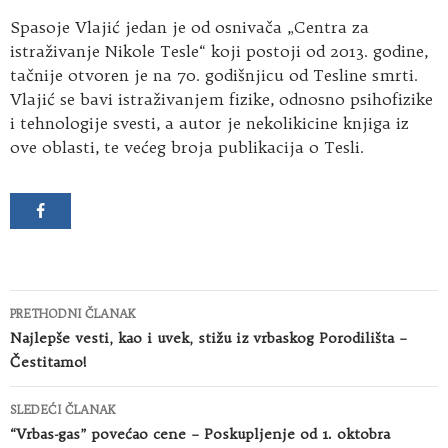
Spasoje Vlajić jedan je od osnivača „Centra za
istraživanje Nikole Tesle“ koji postoji od 2013. godine,
tačnije otvoren je na 70. godišnjicu od Tesline smrti.
Vlajić se bavi istraživanjem fizike, odnosno psihofizike
i tehnologije svesti, a autor je nekolikicine knjiga iz
ove oblasti, te većeg broja publikacija o Tesli.
Kretanje
PRETHODNI ČLANAK
članaka
Najlepše vesti, kao i uvek, stižu iz vrbaskog Porodilišta –
Čestitamo!
SLEDEĆI ČLANAK
“Vrbas-gas” povećao cene – Poskupljenje od 1. oktobra