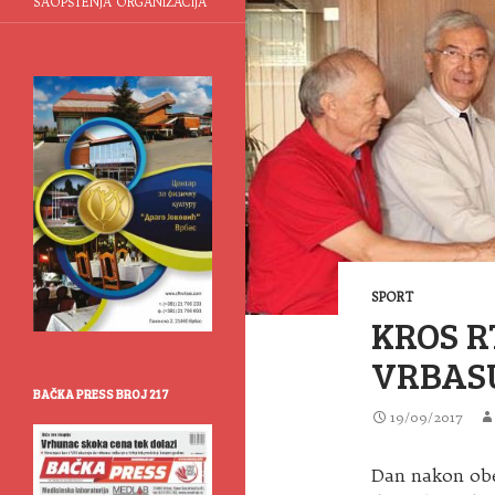
SAOPŠTENJA ORGANIZACIJA
SPORT
KROS R
VRBAS
BAČKA PRESS BROJ 217
19/09/2017
Dan nakon obe