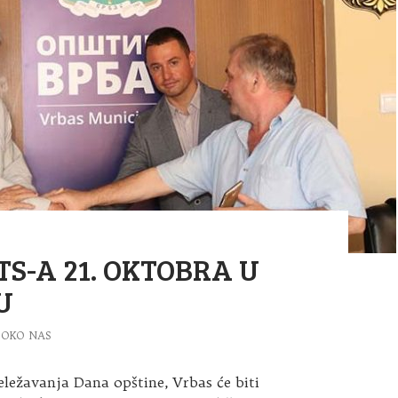
TS-A 21. OKTOBRA U
U
OKO NAS
ležavanja Dana opštine, Vrbas će biti