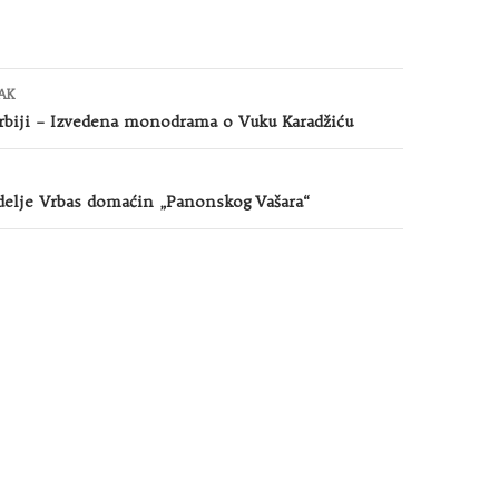
AK
rbiji – Izvedena monodrama o Vuku Karadžiću
delje Vrbas domaćin „Panonskog Vašara“