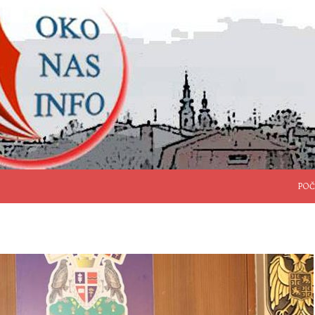
SKO
POČ