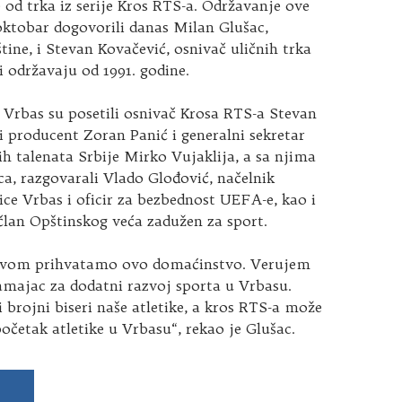
od trka iz serije Kros RTS-a. Održavanje ove
 oktobar dogovorili danas Milan Glušac,
tine, i Stevan Kovačević, osnivač uličnih trka
ji održavaju od 1991. godine.
rbas su posetili osnivač Krosa RTS-a Stevan
i producent Zoran Panić i generalni sekretar
ih talenata Srbije Mirko Vujaklija, a sa njima
ca, razgovarali Vlado Glođović, načelnik
nice Vrbas i oficir za bezbednost UEFA-e, kao i
član Opštinskog veća zadužen za sport.
stvom prihvatamo ovo domaćinstvo. Verujem
zamajac za dodatni razvoj sporta u Vrbasu.
i brojni biseri naše atletike, a kros RTS-a može
očetak atletike u Vrbasu“, rekao je Glušac.