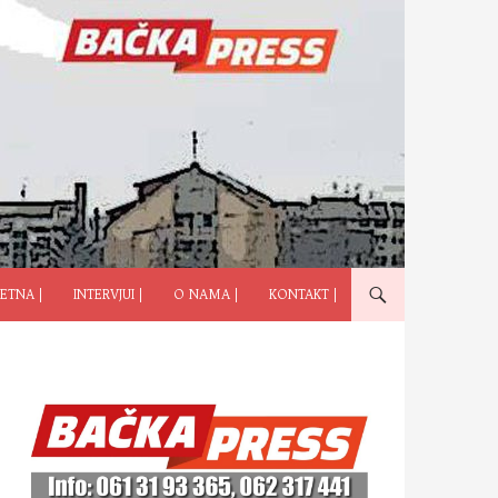
ČI NA SADRŽAJ
ETNA |
INTERVJUI |
O NAMA |
KONTAKT |