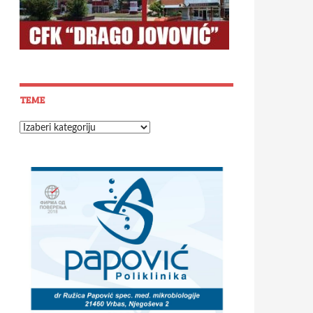
TEME
Teme