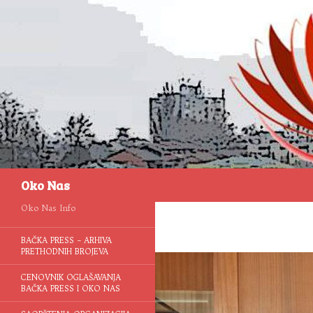
Pretraga
Oko Nas
Oko Nas Info
BAČKA PRESS – ARHIVA
PRETHODNIH BROJEVA
CENOVNIK OGLAŠAVANJA
BAČKA PRESS I OKO NAS