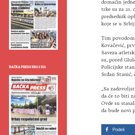
domaćin jedne 
trke su za 21.
predsednik opš
koje se u Srbi
Tim povodom V
Kovačević, prv
Saveza atletsk
su, pored Gluš
Policijske sta
BAČKA PRESS BROJ 216
Srđan Stanić, 
„Sa zadovolj
da će to biti 
Ovde su stasal
da bude novi p
Podeli