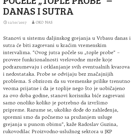
DANAS I SUTRA
12/10/2017
OKO NAS
Stanovi u sistemu daljinskog grejanja u Vrbasu danas i
sutra će biti zagrevani u kraćim vremenskim
intervalima. “Ovog jutra počele su „tople probe“ –
provere funkcionalnosti vrelovodne mreže koje
podrazumevaju i otklanjanje svih eventualnih kvarova
i nedostataka.
Probe se odvijaju bez značajnijih
problema. S obzirom da su vremenske prilike trenutno
veoma prijatne i da je toplije nego što je uobičajeno
za ovo doba godine, stanovi korisnika biće zagrevani
samo onoliko koliko je potrebno da izvršimo
pripreme. Razume se, ukoliko dođe do zahleđenja,
spremni smo da počnemo sa pružanjem usluge
grejanja u punom obimu“, kaže Radoslav Guzina,
rukovodilac Proizvodno-uslužnog sektora u JKP