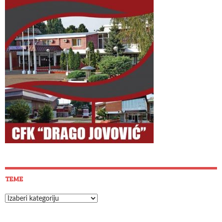
TEME
Teme