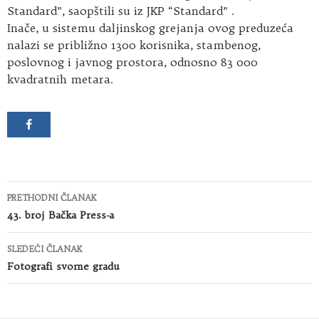
Standard”, saopštili su iz JKP “Standard” .
Inače, u sistemu daljinskog grejanja ovog preduzeća
nalazi se približno 1300 korisnika, stambenog,
poslovnog i javnog prostora, odnosno 83 000
kvadratnih metara.
Kretanje
PRETHODNI ČLANAK
članaka
43. broj Bačka Press-a
SLEDEĆI ČLANAK
Fotografi svome gradu