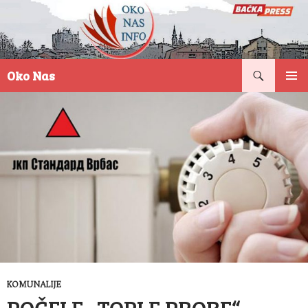
Pretraga
Oko Nas
SKOČI
PRIMAR
NA
IZBORN
SADRŽAJ
KOMUNALIJE
POČELE „TOPLE PROBE“ –