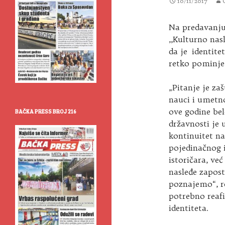
10/11/2017
Na predavanju 
,,Kulturno nasl
da je identite
retko pominje 
„Pitanje je za
nauci i umetno
ove godine bel
BAČKA PRESS BROJ 216
državnosti je 
kontinuitet na
pojedinačnog i
istoričara, ve
nasleđe zapost
poznajemo“, re
potrebno reafi
identiteta.