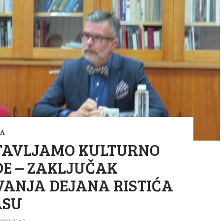
RA
TAVLJAMO KULTURNO
E – ZAKLJUČAK
ANJA DEJANA RISTIĆA
ASU