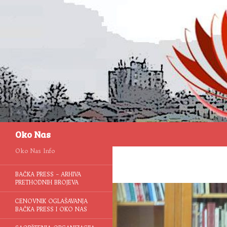
Pretraga
Oko Nas
Oko Nas Info
BAČKA PRESS – ARHIVA
PRETHODNIH BROJEVA
CENOVNIK OGLAŠAVANJA
BAČKA PRESS I OKO NAS