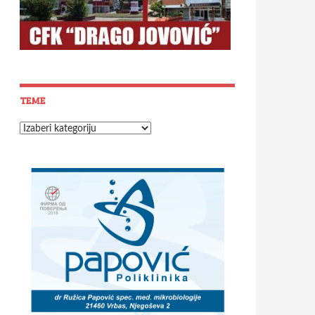
TEME
Teme