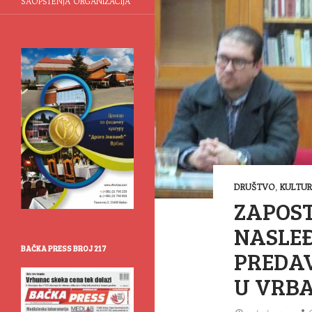
SAOPŠTENJA ORGANIZACIJA
DRUŠTVO
,
KULTU
ZAPOS
NASLEĐ
BAČKA PRESS BROJ 217
PREDAV
U VRB