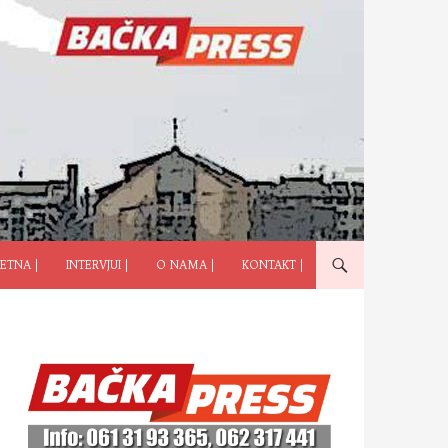
ČI NA SADRŽAJ
ETNA |
INTERVJUI |
O NAMA |
KONTAKT |