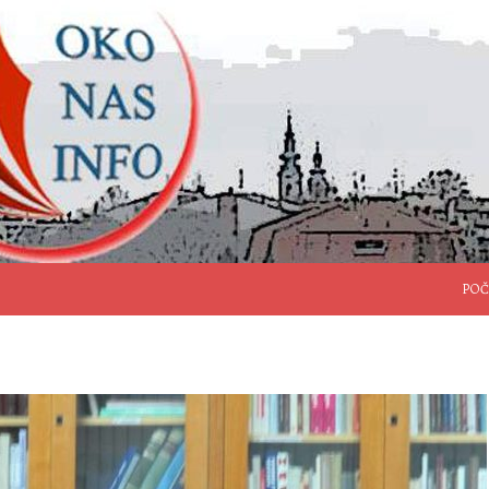
SKO
POČ