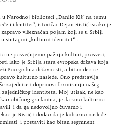
OKO NAS
u Narodnoj biblioteci ,,Danilo Kišˮ na temu
eđe i identitetˮ, istoričar Dejan Ristić istako je
t zapravo višeznačan pojam koji se u Srbiji
u sintagmi „kulturni identitet“ .
što ne posvećujemo pažnju kulturi, prosveti,
sti iako je Srbija stara evropska država koja
eži 800 godina državnosti, a bitan deo te
upravo kulturno nasleđe. Ono predstavlja
še zajednice i doprinosi formiranju našeg
 zajedničkog identiteta. Moj utisak, ne kao
ć kao običnog građanina, je da smo kulturno
avili i da ga nedovoljno čuvamo i
kao je Ristić i dodao da je kulturno nasleđe
rmisati i postaviti kao bitan segmnent