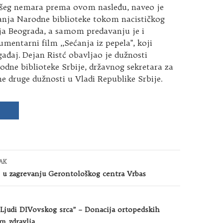
šeg nemara prema ovom nasleđu, naveo je
vanja Narodne biblioteke tokom nacističkog
 Beograda, a samom predavanju je i
mentarni film ,,Sećanja iz pepelaˮ, koji
gađaj. Dejan Ristć obavljao je dužnosti
dne biblioteke Srbije, državnog sekretara za
ne druge dužnosti u Vladi Republike Srbije.
AK
 u zagrevanju Gerontološkog centra Vrbas
“Ljudi DIVovskog srca” – Donacija ortopedskih
m zdravlja