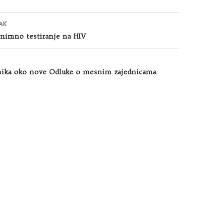
AK
onimno testiranje na HIV
nika oko nove Odluke o mesnim zajednicama