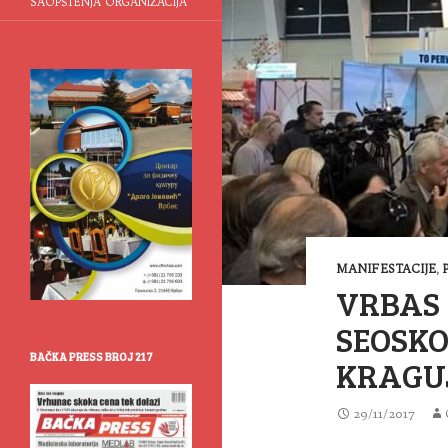
SAOPŠTENJA ORGANIZACIJA
MANIFESTACIJE
,
VRBAS 
SEOSKO
BAČKA PRESS BROJ 217
KRAGU
29/11/2017