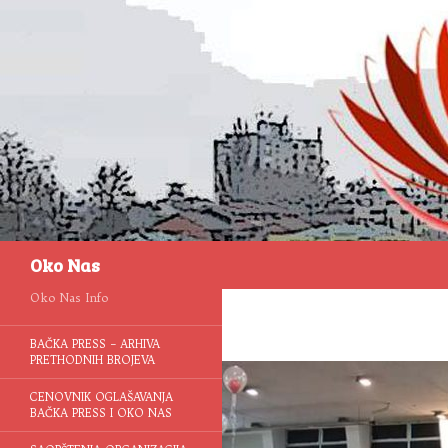
Pretraga
Oko Nas
Oko Nas Info
BAČKA PRESS – ARHIVA
PRETHODNIH BROJEVA
CENOVNIK OGLAŠAVANJA
BAČKA PRESS I OKO NAS