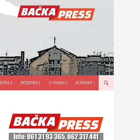
ČI NA SADRŽAJ
ETNA |
INTERVJUI |
O NAMA |
KONTAKT |