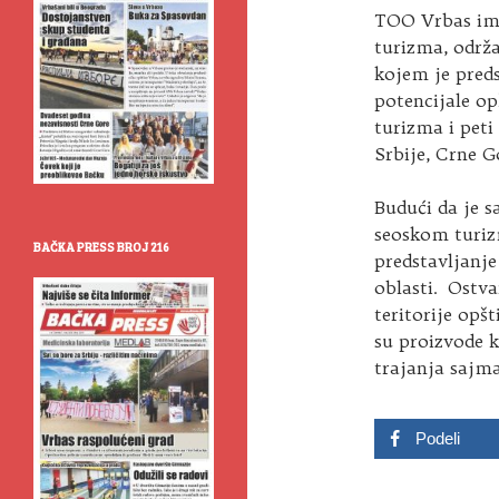
TOO Vrbas ima
turizma, održ
kojem je preds
potencijale op
turizma i peti
Srbije, Crne G
Budući da je 
seoskom turiz
BAČKA PRESS BROJ 216
predstavljanje
oblasti. Ostva
teritorije opš
su proizvode k
trajanja sajma
Podeli