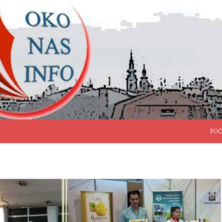
SKO
POČ