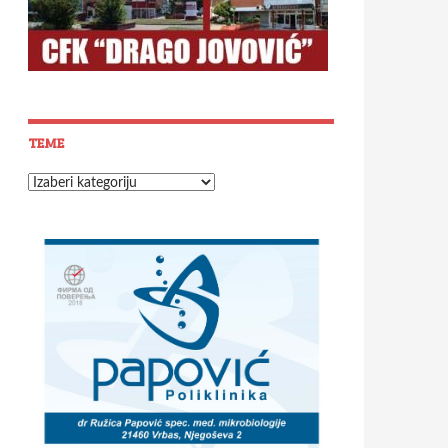
TEME
Teme