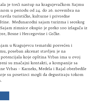
la je treći nastup na kragujevačkom Sajmu
anom u periodu od 24. do 26. novembra na
tavila turističke, kulturne i privredne
štine.
Međunarodni sajam turizma i seoskog
 Sajam zimnice okupio je preko 100 izlagača iz
ore, Bosne i Hercegovine i Grčke.
sajam u Кragujevcu tematski posvećen i
mu, poseban akcenat stavljen je na
 potencijala koje opština Vrbas ima u ovoj
reni su značajni kontakti, a kompanije sa
tine Vrbas – Karneks, Medela i Rajal obezbedile
oje su posetioci mogli da degustiraju tokom
.