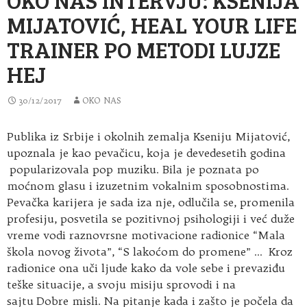
MIJATOVIĆ, HEAL YOUR LIFE
TRAINER PO METODI LUJZE
HEJ
30/12/2017
OKO NAS
Publika iz Srbije i okolnih zemalja Kseniju Mijatović,
upoznala je kao pevačicu, koja je devedesetih godina
popularizovala pop muziku. Bila je poznata po
moćnom glasu i izuzetnim vokalnim sposobnostima
.
Pevačka karijera je sada iza nje, odlučila se, promenila
profesiju, posvetila se pozitivnoj psihologiji i već duže
vreme vodi raznovrsne motivacione radionice “Mala
škola novog života”, “S lakoćom do promene” … Kroz
radionice ona uči ljude kako da vole sebe i prevaziđu
teške situacije, a svoju misiju sprovodi i na
sajtu Dobre misli. Na pitanje kada i zašto je počela da