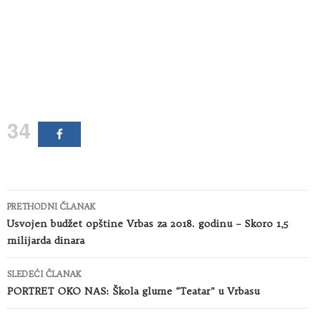
34
Kretanje
PRETHODNI ČLANAK
članaka
Usvojen budžet opštine Vrbas za 2018. godinu – Skoro 1,5
milijarda dinara
SLEDEĆI ČLANAK
PORTRET OKO NAS: Škola glume “Teatar” u Vrbasu