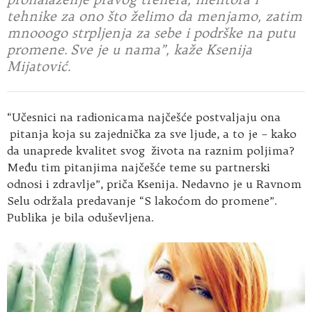
tehnike za ono što želimo da menjamo, zatim
mnooogo strpljenja za sebe i podrške na putu
promene. Sve je u nama”, kaže Ksenija
Mijatović.
“Učesnici na radionicama najčešće postvaljaju ona
pitanja koja su zajednička za sve ljude, a to je – kako
da unaprede kvalitet svog života na raznim poljima?
Među tim pitanjima najčešće teme su partnerski
odnosi i zdravlje”, priča Ksenija. Nedavno je u Ravnom
Selu održala predavanje “S lakoćom do promene”.
Publika je bila oduševljena.