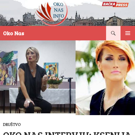
Pretraga
Oko Nas
SKOČI
PRIMAR
NA
IZBORN
SADRŽAJ
DRUŠTVO
OKO NAS INTERVJU: KSENIJA