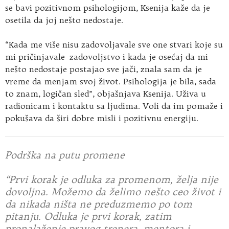
se bavi pozitivnom psihologijom, Ksenija kaže da je
osetila da joj nešto nedostaje.
“Kada me više nisu zadovoljavale sve one stvari koje su
mi pričinjavale zadovoljstvo i kada je osećaj da mi
nešto nedostaje postajao sve jači, znala sam da je
vreme da menjam svoj život. Psihologija je bila, sada
to znam, logičan sled”, objašnjava Ksenija. Uživa u
radionicam i kontaktu sa ljudima. Voli da im pomaže i
pokušava da širi dobre misli i pozitivnu energiju.
Podrška na putu promene
“Prvi korak je odluka za promenom, želja nije
dovoljna. Možemo da želimo nešto ceo život i
da nikada ništa ne preduzmemo po tom
pitanju. Odluka je prvi korak, zatim
pronalaženje pravog trenera, mentora i