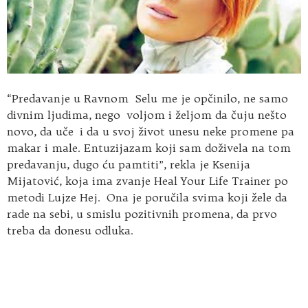
“Predavanje u Ravnom Selu me je opčinilo, ne samo
divnim ljudima, nego voljom i željom da čuju nešto
novo, da uče i da u svoj život unesu neke promene pa
makar i male. Entuzijazam koji sam doživela na tom
predavanju, dugo ću pamtiti”, rekla je Ksenija
Mijatović, koja ima zvanje Heal Your Life Trainer po
metodi Lujze Hej. Ona je poručila svima koji žele da
rade na sebi, u smislu pozitivnih promena, da prvo
treba da donesu odluka.