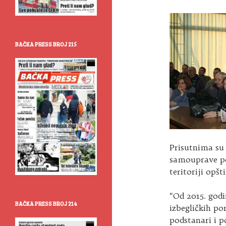
BAČKA PRESS BROJ 215
Prisutnima su 
samouprave po
teritoriji opšt
“Od 2015. god
BAČKA PRESS BROJ 214
izbegličkih po
podstanari i 