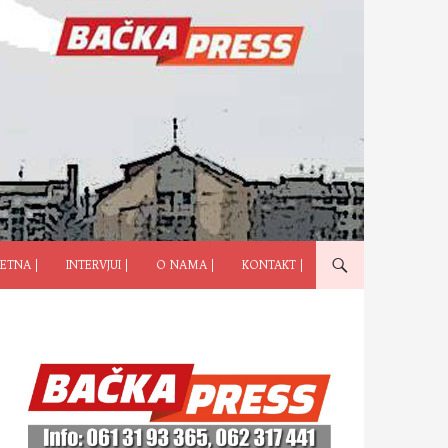
ČI NA SADRŽAJ
ETNA |
INTERVJUI |
O NAMA |
KONTAKT |