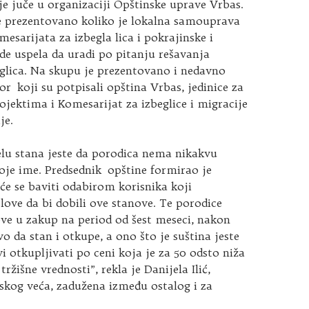
je juče u organizaciji Opštinske uprave Vrbas.
e prezentovano koliko je lokalna samouprava
mesarijata
za izbegla lica i pokrajinske i
de uspela da uradi po pitanju rešavanja
glica. Na skupu je prezentovano i nedavno
r koji su potpisali opština Vrbas, jedinice za
ojektima i Komesarijat za izbeglice i migracije
je.
elu stana jeste da porodica nema nikakvu
oje ime. Predsednik opštine formirao je
će se baviti odabirom korisnika koji
love da bi dobili ove stanove. Te porodice
ve u zakup na period od šest meseci, nakon
vo da stan i otkupe, a ono što je suština jeste
vi otkupljivati po ceni koja je za 50 odsto niža
ržišne vrednosti”, rekla je Danijela Ilić,
skog veća, zadužena između ostalog i za