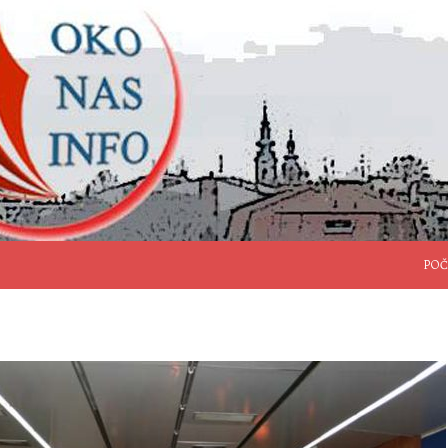
SKO
POČ