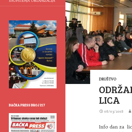
SAOPŠTENJA ORGANIZACIJA
DRUŠTVO
ODRŽAN
LICA
BAČKA PRESS BROJ 217
08/03/2018
Info dan za li