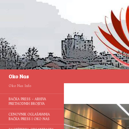
Pretraga
Oko Nas
Oko Nas Info
BAČKA PRESS – ARHIVA
PRETHODNIH BROJEVA
CENOVNIK OGLAŠAVANJA
BAČKA PRESS I OKO NAS