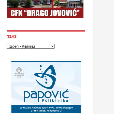
TEME
Teme