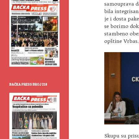
samouprava da 
bila integrisa
je i dosta pa
se borimo dok
stambeno obez
opštine Vrbas.
BAČKA PRESS BROJ 218
Skupu su prisu