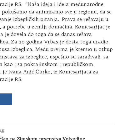
gracije RS. “Naša ideja i ideja međunarodne
da pokušamo da animiramo sve u regionu, da se
vanje izbegličkih pitanja. Prava se rešavaju u
, a potrebe u zemlji domaćina. Komesarijat je
ja je dovela do toga da se danas rešava
ica. Za 20 godina Vrbas je dosta toga uradio
atusa izbeglica. Među prvima je krenuo u otkup
nstava za izbeglice, uspešno su sarađivali sa
 kao i sa pokrajinskom i republičkom
 je Ivana Anić Ćurko, iz Komesarijata za
racije RS.
AK
pešan na Zimskom prvenstvu Vojvodine