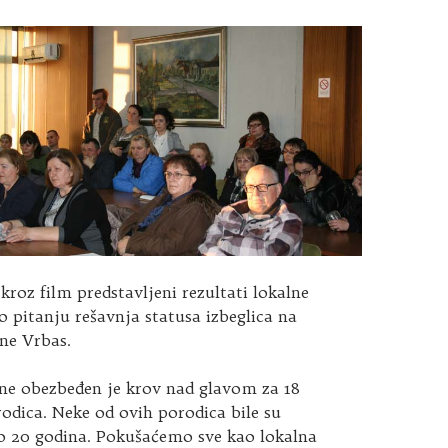
kroz film predstavljeni rezultati lokalne
 pitanju rešavnja statusa izbeglica na
ine Vrbas.
ine obezbeđen je krov nad glavom za 18
rodica. Neke od ovih porodica bile su
po 20 godina. Pokušaćemo sve kao lokalna