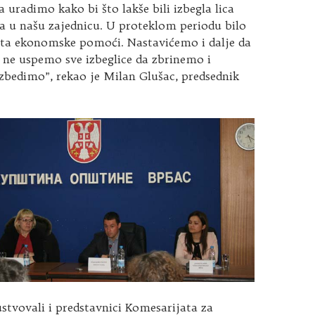
uradimo kako bi što lakše bili izbegla lica
na u našu zajednicu. U proteklom periodu bilo
keta ekonomske pomoći. Nastavićemo i dalje da
 ne uspemo sve izbeglice da zbrinemo i
bedimo”, rekao je Milan Glušac, predsednik
stvovali i predstavnici Komesarijata za