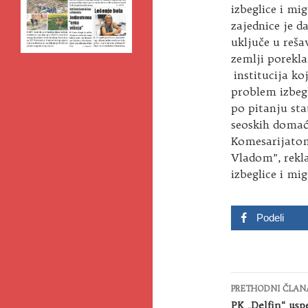
izbeglice i mi
zajednice je 
uključe u reša
zemlji porekla
institucija ko
problem izbegl
po pitanju st
seoskih domaći
Komesarijatom
Vladom”, rekla
izbeglice i mig
Podeli
Kretanje
PRETHODNI ČLAN
članaka
PK „Delfin“ us