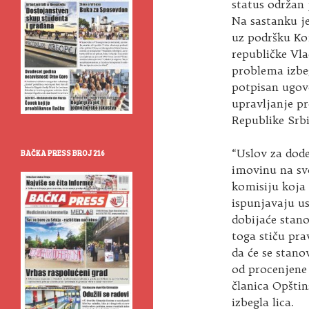
status održan 
Na sastanku j
uz podršku Ko
republičke Vla
problema izbe
potpisan ugovo
upravljanje pr
Republike Srbi
“Uslov za dod
BAČKA PRESS BROJ 216
imovinu na sv
komisiju koja 
ispunjavaju us
dobijaće stano
toga stiču pra
da će se stano
od procenjene t
članica Opštin
izbegla lica.