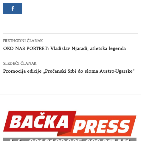
Kretanje
PRETHODNI ČLANAK
članaka
OKO NAS PORTRET: Vladislav Njaradi, atletska legenda
SLEDEĆI ČLANAK
Promocija edicije „Prečanski Srbi do sloma Austro-Ugarske“