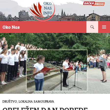
Pretraga
Oko Nas
SKOČI
PRIMAR
NA
IZBORN
SADRŽAJ
DRUŠTVO
,
LOKALNA SAMOUPRAVA
OBELEŽEN DAN POBEDE