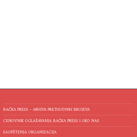
BAČKA PRESS – ARHIVA PRETHODNIH BROJEVA
CENOVNIK OGLAŠAVANJA BAČKA PRESS I OKO NAS
SAOPŠTENJA ORGANIZACIJA