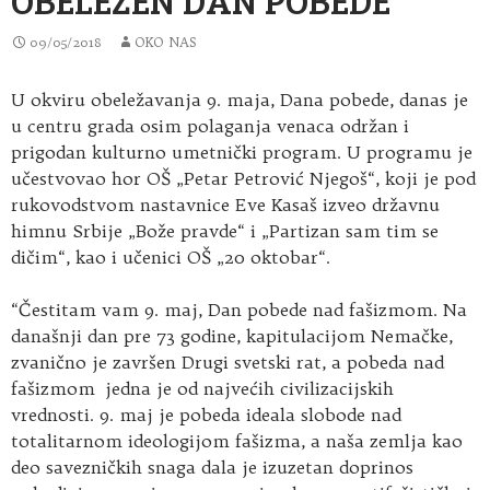
09/05/2018
OKO NAS
U okviru obeležavanja 9. maja, Dana pobede, danas je
u centru grada osim polaganja venaca održan i
prigodan kulturno umetnički program
. U programu je
učestvovao hor OŠ „Petar Petrović Njegoš“, koji je pod
rukovodstvom nastavnice Eve Kasaš izveo državnu
himnu Srbije „Bože pravde“ i „Partizan sam tim se
dičim“, kao i učenici OŠ „20 oktobar“.
“Čestitam vam 9. maj, Dan pobede nad fašizmom. Na
današnji dan pre 73 godine, kapitulacijom Nemačke,
zvanično je završen Drugi svetski rat, a pobeda nad
fašizmom jedna je od najvećih civilizacijskih
vrednosti. 9. maj je pobeda ideala slobode nad
totalitarnom ideologijom fašizma, a naša zemlja kao
deo savezničkih snaga dala je izuzetan doprinos