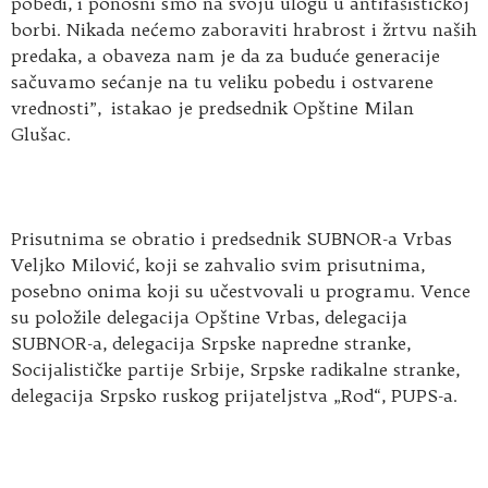
pobedi, i ponosni smo na svoju ulogu u antifašističkoj
borbi. Nikada nećemo zaboraviti hrabrost i žrtvu naših
predaka, a obaveza nam je da za buduće generacije
sačuvamo sećanje na tu veliku pobedu i ostvarene
vrednosti”, istakao je predsednik Opštine Milan
Glušac.
Prisutnima se obratio i predsednik SUBNOR-a Vrbas
Veljko Milović, koji se zahvalio svim prisutnima,
posebno onima koji su učestvovali u programu. Vence
su položile delegacija Opštine Vrbas, delegacija
SUBNOR-a, delegacija Srpske napredne stranke,
Socijalističke partije Srbije, Srpske radikalne stranke,
delegacija Srpsko ruskog prijateljstva „Rod“, PUPS-a.