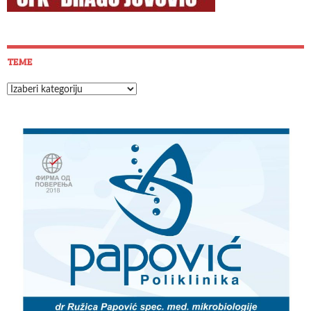
TEME
Teme