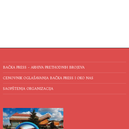
BAČKA PRESS – ARHIVA PRETHODNIH BROJEVA
CENOVNIK OGLAŠAVANJA BAČKA PRESS I OKO NAS
SAOPŠTENJA ORGANIZACIJA