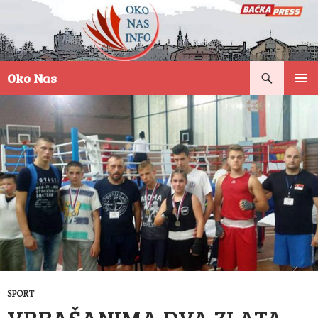
Pretraga
Oko Nas
SKOČI
PRIMAR
NA
IZBORN
SADRŽAJ
SPORT
VRBAŠANIMA DVA ZLATA,