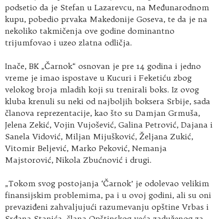
podsetio da je Stefan u Lazarevcu, na Međunarodnom
kupu, pobedio prvaka Makedonije Goseva, te da je na
nekoliko takmičenja ove godine dominantno
trijumfovao i uzeo zlatna odličja.
Inače, BK „Čarnok“ osnovan je pre 14 godina i jedno
vreme je imao ispostave u Kucuri i Feketiću zbog
velokog broja mladih koji su trenirali boks. Iz ovog
kluba krenuli su neki od najboljih boksera Srbije, sada
članova reprezentacije, kao što su Damjan Grmuša,
Jelena Zekić, Vojin Vujošević, Galina Petrović, Dajana i
Sanela Vidović, Miljan Mijušković, Željana Zukić,
Vitomir Beljević, Marko Peković, Nemanja
Majstorović, Nikola Zbućnović i drugi.
„Tokom svog postojanja ‘Čarnok’ je odolevao velikim
finansijskim problemima, pa i u ovoj godini, ali su oni
prevaziđeni zahvaljujući razumevanju opštine Vrbas i
Srđana Stanića, člana Opštinskog veća zaduženog za