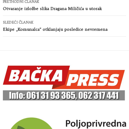
PRETHODNI ČLANAK
članaka
Otvaranje izložbe slika Dragana Miličića u utorak
SLEDEĆI ČLANAK
Ekipe „Komunalca“ otklanjaju posledice nevremena