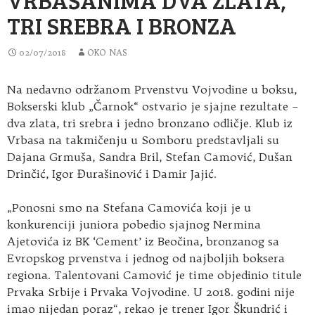
TRI SREBRA I BRONZA
02/07/2018
OKO NAS
Na nedavno održanom Prvenstvu Vojvodine u boksu,
Bokserski klub „Čarnok“ ostvario je sjajne rezultate –
dva zlata, tri srebra i jedno bronzano odličje
. Klub iz
Vrbasa na takmičenju u Somboru predstavljali su
Dajana Grmuša, Sandra Bril, Stefan Camović, Dušan
Drinčić, Igor Đurašinović i Damir Jajić.
„Ponosni smo na Stefana Camovića koji je u
konkurenciji juniora pobedio sjajnog Nermina
Ajetovića iz BK ‘Cement’ iz Beočina, bronzanog sa
Evropskog prvenstva i jednog od najboljih boksera
regiona. Talentovani Camović je time objedinio titule
Prvaka Srbije i Prvaka Vojvodine. U 2018. godini nije
imao nijedan poraz“, rekao je trener Igor Škundrić i