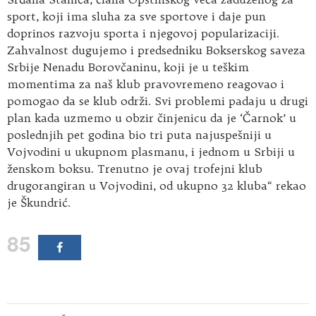
sport, koji ima sluha za sve sportove i daje pun
doprinos razvoju sporta i njegovoj popularizaciji.
Zahvalnost dugujemo i predsedniku Bokserskog saveza
Srbije Nenadu Borovčaninu, koji je u teškim
momentima za naš klub pravovremeno reagovao i
pomogao da se klub održi. Svi problemi padaju u drugi
plan kada uzmemo u obzir činjenicu da je ‘Čarnok’ u
poslednjih pet godina bio tri puta najuspešniji u
Vojvodini u ukupnom plasmanu, i jednom u Srbiji u
ženskom boksu. Trenutno je ovaj trofejni klub
drugorangiran u Vojvodini, od ukupno 32 kluba“ rekao
je Škundrić.
85
Kretanje