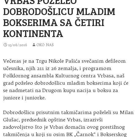
DOBRODOŠLICU MLADIM
BOKSERIMA SA ČETIRI
KONTINENTA
15/08/2018
OKO NAS
Večeras je na Trgu Nikole Pašića svečanim defileom
učesnika, njih 211 iz 26 zemalja, i programom
Folklornog ansambla Kulturnog centra Vrbasa, naš
grad
poželeo dobrodošlicu mladim bokserima koji će
se nadmetati na Drugom kupu nacija u boksu za
juniore i juniorke.
Dobrodošlicu prisutnim takmičarima poželeli su Milan
Glušac, predsednik opštine Vrbas, izrazivši
zadovoljstvo što je Vrbas domaćin ovog prestižnog
takmičenja u koji su osim BK „Čarnok“ i Bokserskog