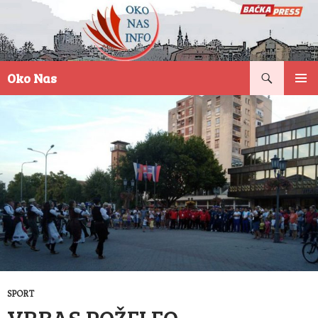
Pretraga
Oko Nas
SKOČI
PRIMAR
NA
IZBORN
SADRŽAJ
SPORT
VRBAS POŽELEO