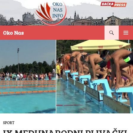
Pretraga
Oko Nas
SKOČI
PRIMAR
NA
IZBORN
SADRŽAJ
SPORT
IX MEĐUNARODNI PLIVAČKI