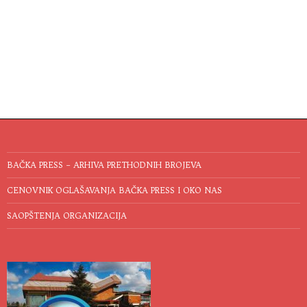
BAČKA PRESS – ARHIVA PRETHODNIH BROJEVA
CENOVNIK OGLAŠAVANJA BAČKA PRESS I OKO NAS
SAOPŠTENJA ORGANIZACIJA