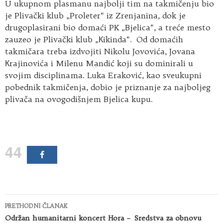
U ukupnom plasmanu najbolji tim na takmičenju bio
je Plivački klub „Proleter“ iz Zrenjanina, dok je
drugoplasirani bio domaći PK „Bjelica“, a treće mesto
zauzeo je Plivački klub „Кikinda“. Od domaćih
takmičara treba izdvojiti Nikolu Jovovića, Jovana
Кrajinovića i Milenu Mandić koji su dominirali u
svojim disciplinama. Luka Eraković, kao sveukupni
pobednik takmičenja, dobio je priznanje za najboljeg
plivača na ovogodišnjem Bjelica kupu.
44
Kretanje
PRETHODNI ČLANAK
članaka
Održan humanitarni koncert Hora – Sredstva za obnovu