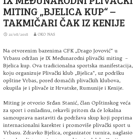
MITING „BJELICA KUP“ –
TAKMIČARI ČAK IZ KENIJE
21/08/2018
OKO NAS
Na otvorenim bazenima CFK „Drago Jovović“ u
Vrbasu održan je IX Međunarodni plivački miting –
Bjelica kup. Ova tradicionalna sportska manifestacija
,
koju organizuje Plivački klub „Bjelica“, uz podršku
opštine Vrbas, pored domaćih plivačkih klubova,
okupila je i plivače iz Hrvatske, Rumunije i Kenije.
Miting je otvorio Srđan Stanić, član Opštinskog veća
za sport i omladinu, rekavši pritom da će lokalna
samouprava nastaviti da podržava skup koji poprima
internacionalni karekter i promoviše plivački sport u
Vrbasu. Zdravko Bjelica, organizator turnira, naglasio