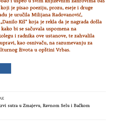
obao i uspeo u svim književnim žanrovima baš
koji je pisao poeziju, prozu, eseje i druge
adu je uručila Milijana Radovanović,
„Danilo Kiš“ koja je rekla da je nagrada došla
i kako bi se sačuvala uspomena na
olegu i radnika ove ustanove, te zahvalila
upravi, kao osnivaču, na razumevanju za
lturnog života u opštini Vrbas.
AK
krvi sutra u Zmajevu, Ravnom Selu i Bačkom