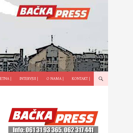
ČI NA SADRŽAJ
ETNA |
INTERVJUI |
O NAMA |
KONTAKT |