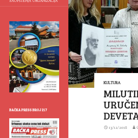
SAOPŠTENJA ORGANIZACIJA
KULTURA
MILUTI
URUČE
BAČKA PRESS BROJ 217
DEVET
13/12/2018