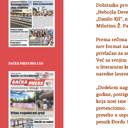
Dobitniku prv
„Nebojša Devet
„Danilo Kiš“, 
Milutinu Ž. P
Prema rečima S
nov format nag
privlačan za a
Već sa svojim 
BAČKA PRESS BROJ 216
u literarnim k
naredne laurea
„Dodelom nagra
godine, posti
koja nosi ime 
pretenciozno. 
preselio u us
pesnik Đorđo S