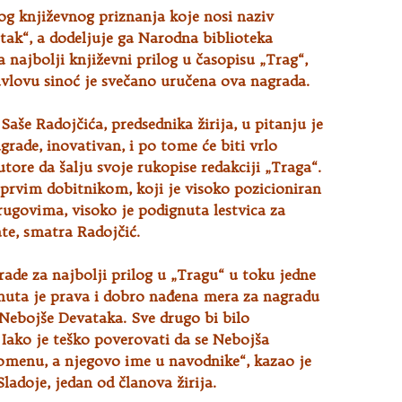
og književnog priznanja koje nosi naziv
ak“, a dodeljuje ga Narodna biblioteka
za najbolji književni prilog u časopisu „Trag“
,
avlovu sinoć je svečano uručena ova nagrada.
aše Radojčića, predsednika žirija, u pitanju je
rade, inovativan, i po tome će biti vrlo
utore da šalju svoje rukopise redakciji „Traga“.
prvim dobitnikom, koji je visoko pozicioniran
rugovima, visoko je podignuta lestvica za
te, smatra Radojčić.
de za najbolji prilog u „Tragu“ u toku jedne
gnuta je prava i dobro nađena mera za nagradu
Nebojše Devataka. Sve drugo bi bilo
Iako je teško poverovati da se Nebojša
pomenu, a njegovo ime u navodnike“, kazao je
ladoje, jedan od članova žirija.