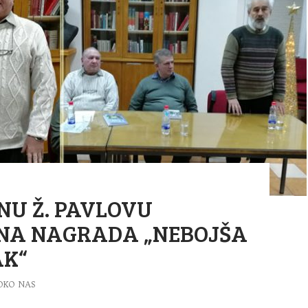
NU Ž. PAVLOVU
NA NAGRADA „NEBOJŠA
AK“
OKO NAS