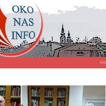
SKO
POČ