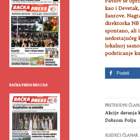
Pavlov se opr
kao i Devetak, 
žanrove. Nagr
direktorka NB 
spontano, ali 
nedostajućeg k
lokalnoj samo
podsticanje ku
Podeli
BAČKA PRESS BROJ 218
Kretanje
PRETHODNI ČLAN
članaka
Akcije davanja 
Dobrom Polju
SLEDEĆI ČLANAK