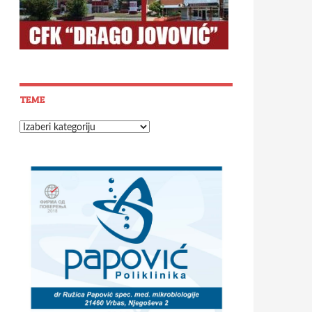
TEME
Teme