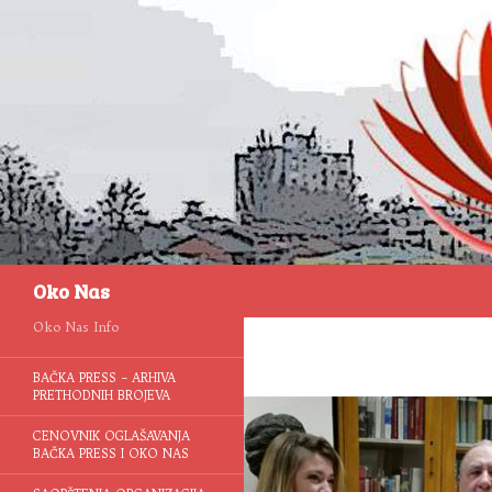
Pretraga
Oko Nas
Oko Nas Info
BAČKA PRESS – ARHIVA
PRETHODNIH BROJEVA
CENOVNIK OGLAŠAVANJA
BAČKA PRESS I OKO NAS