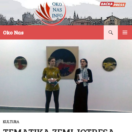
Pretraga
Oko Nas
SKOČI
PRIMAR
NA
IZBORN
SADRŽAJ
KULTURA
TEMATIKA ZEMLJOTRESA –