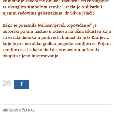
kombinuje kavdratne oblike i razuđene četvorouglove
sa okruglim simbolom zemlje“, rekla je o slikarki i
njenim radovima galeristkinja, dr Silvia Jelačić.
Kako je pojasnila Milosavljević, „opoviđanje“ je
autorski pojam nastao u odnosu na lična iskustva koja
su ostala duboko u podsvesti, budući da je iz Kraljeva,
koje je pre nekoliko godina pogodio zemljotres. Pojam
zemljotresa je, kako dodaje, vremenom počeo da
okupira njeno interesovanje.
26
Kretanje
PRETHODNI ČLANAK