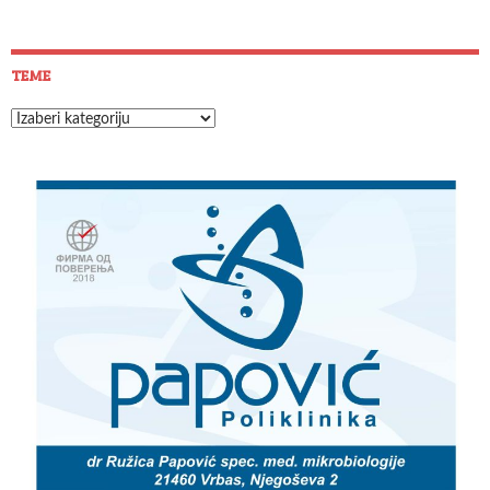
TEME
Teme