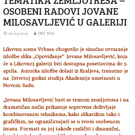
OSOBENI RADOVI JOVANE
MILOSAVLJEVIĆ U GALERIJI
20/03/2019
OKO NAS
Likovnu scenu Vrbasa obogotilo je sinoćno otvaranje
izložbe slika „Opoviđanje“ Jovane Milosavljević, koja
će u Likovnoj galeriji biti dostupna
posetiocima do 5.
aprila. Autorka izložbe dolazi iz Kraljeva, trenutno je
na četvrtoj godini studija Akademije umetnosti u
Novom Sadu.
„Jovana Milosavljević bavi se temom zemljotresa i na
dramatičan način prikazuje sopstvene doživljaje
kombinovanim tehnikama, kako slikarskim tako i
grafičkim, ne ograničavajući se u svom osobenom
izrazu. Formati su joj takođe različiti i dinamični,