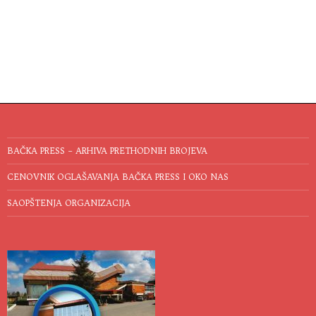
BAČKA PRESS – ARHIVA PRETHODNIH BROJEVA
CENOVNIK OGLAŠAVANJA BAČKA PRESS I OKO NAS
SAOPŠTENJA ORGANIZACIJA