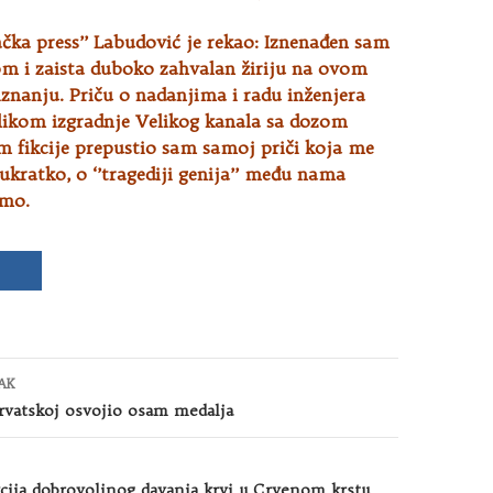
Bačka press’’ Labudović je rekao: Iznenađen sam
 i zaista duboko zahvalan žiriju na ovom
znanju. Priču o nadanjima i radu inženjera
ilikom izgradnje Velikog kanala sa dozom
om fikcije prepustio sam samoj priči koja me
, ukratko, o ‘’tragediji genija’’ među nama
smo.
AK
Hrvatskoj osvojio osam medalja
cija dobrovoljnog davanja krvi u Crvenom krstu