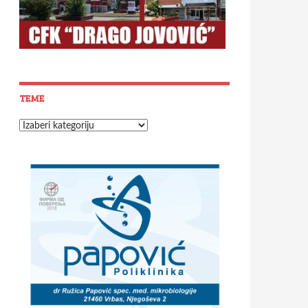
TEME
Teme