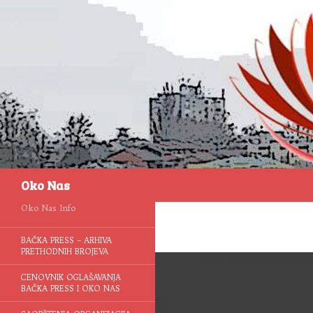
Pretraga
Oko Nas
Oko Nas Info
BAČKA PRESS – ARHIVA
PRETHODNIH BROJEVA
CENOVNIK OGLAŠAVANJA
BAČKA PRESS I OKO NAS