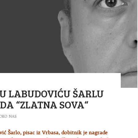
U LABUDOVIĆU ŠARLU
DA “ZLATNA SOVA“
OKO NAS
ć Šarlo, pisac iz Vrbasa, dobitnik je nagrade