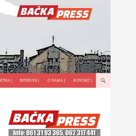
ČI NA SADRŽAJ
ETNA |
INTERVJUI |
O NAMA |
KONTAKT |