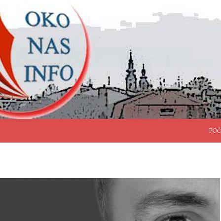
SKO
POČ