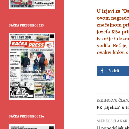
U izjavi za ‘’
ovom nagradom
značajnom pri
BAČKA PRESS BROJ 215
Jozefa Kiša pr
istorije i doz
vodila. Reč je
ovakvi kakvi 
Podeli
Kretanje
PRETHODNI ČLAN
članaka
PK „Bjelica“ u 
BAČKA PRESS BROJ 214
SLEDEĆI ČLANAK
U ponedeljak ak