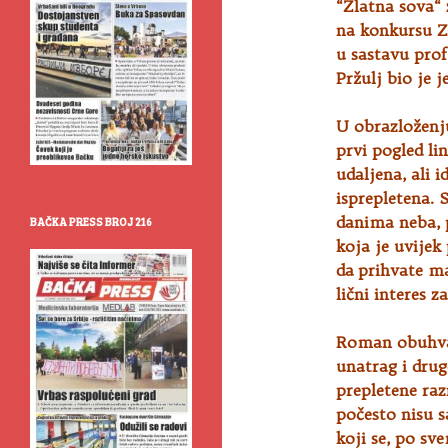
“Zlatna sova“
na konkursu Z
u sastavu prof
Pržulj bio je 
U obrazloženju
prvi pogled li
udaljena, ali 
isprepletena.
danima neba, 
BAČKA PRESS BROJ 216
koja je uvijek
da prihvate ma
lični interes 
Roman obuhvata
unatrag i dru
prepletene raz
počesto nisu 
koji se, po sv