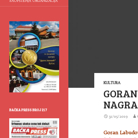
SAOPŠTENJA ORGANIZACIJA
KULTURA
GORAN
NAGRA
BAČKA PRESS BROJ 217
31/05/2019
Goran Labudovi