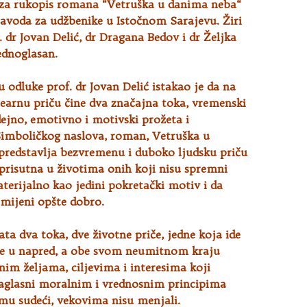
 za rukopis romana “Vetruška u danima neba“
avoda za udžbenike u Istočnom Sarajevu. Žiri
. dr Jovan Delić, dr Dragana Bedov i dr Željka
jednoglasan.
 odluke prof. dr Jovan Delić istakao je da na
nearnu priču čine dva značajna toka, vremenski
idejno, emotivno i motivski prožeta i
 Simboličkog naslova, roman, Vetruška u
predstavlja bezvremenu i duboko ljudsku priču
 prisutna u životima onih koji nisu spremni
terijalno kao jedini pokretački motiv i da
zamijeni opšte dobro.
 dva toka, dve životne priče, jedne koja ide
ge u napred, a obe svom neumitnom kraju
nim željama, ciljevima i interesima koji
saglasni moralnim i vrednosnim principima
emu sudeći, vekovima nisu menjali.