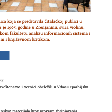
ica koja se predstavila čitalačkoj publici u
 je 1965. godine u Zrenjaninu, svira violinu,
čkom fakultetu analizu informacionih sistema i
em i književnom kritikom.
AK
sveštenstvo i vernici obeležili u Vrbasu eparhijsku
inskog materijala kroz program zbrinjavanja