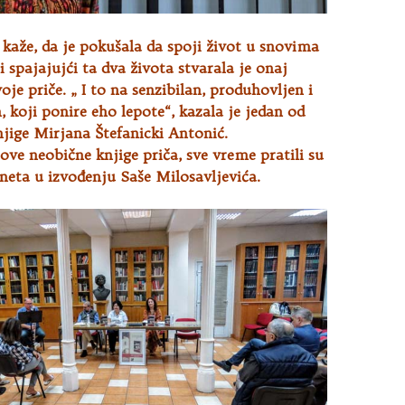
kaže, da je pokušala da spoji život u snovima
 i spajajujći ta dva života stvarala je onaj
oje priče. „ I to na senzibilan, produhovljen i
, koji ponire eho lepote“, kazala je jedan od
jige Mirjana Štefanicki Antonić.
ve neobične knjige priča, sve vreme pratili su
ineta u izvođenju Saše Milosavljevića.