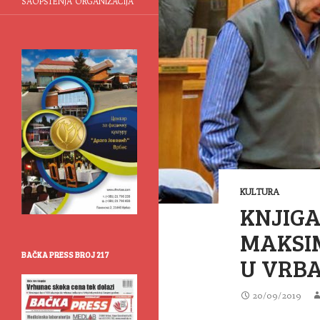
SAOPŠTENJA ORGANIZACIJA
KULTURA
KNJIGA
MAKSI
BAČKA PRESS BROJ 217
U VRBA
20/09/2019