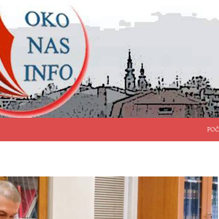
SKO
POČ