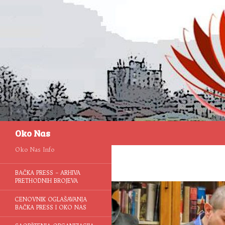
Pretraga
Oko Nas
Oko Nas Info
BAČKA PRESS – ARHIVA
PRETHODNIH BROJEVA
CENOVNIK OGLAŠAVANJA
BAČKA PRESS I OKO NAS