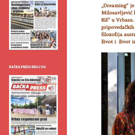
„Dreaming“ je 
Milosavljević 
Kiš“ u Vrbasu.
pripovedačkih 
filozofija aus
život i život i
BAČKA PRESS BROJ 216