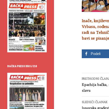
Inače, književn
Vrbasu, rođena
radi na Tehni
bavi se pisanj
Podeli
BAČKA PRESS BROJ 218
Kretanje
PRETHODNI ČLAN
članaka
Eparhija bačka, 
slavu
SLEDEĆI ČLANAK
Isporuka građev