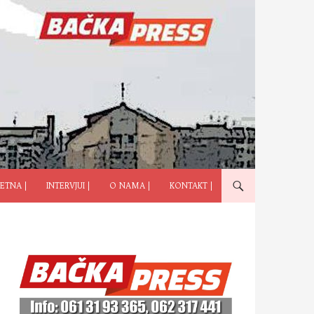
ČI NA SADRŽAJ
ETNA |
INTERVJUI |
O NAMA |
KONTAKT |