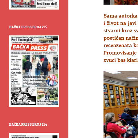
Sama autorka 
i život na javi
BAČKA PRESS BROJ 215
stvarni kroz sv
poetičan način
recenzenata kn
Promovisanje o
zvuci bas klar
BAČKA PRESS BROJ 214