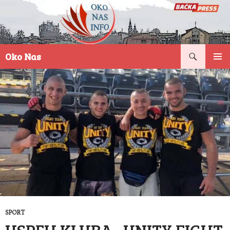
Pretraga
Oko Nas
SKOČI
PRIMAR
NA
IZBORN
SADRŽAJ
SPORT
USPEH KLUBA „UNITY FIGHT