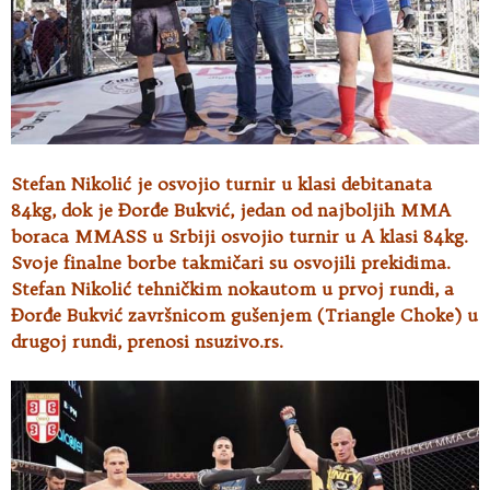
Stefan Nikolić je osvojio turnir u klasi debitanata
84kg, dok je Đorđe Bukvić, jedan od najboljih MMA
boraca MMASS u Srbiji osvojio turnir u A klasi 84kg.
Svoje finalne borbe takmičari su osvojili prekidima.
Stefan Nikolić tehničkim nokautom u prvoj rundi, a
Đorđe Bukvić završnicom gušenjem (Triangle Choke) u
drugoj rundi, prenosi nsuzivo.rs.