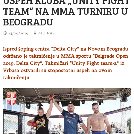
TEAM“ NA MMA TURNIRU U
BEOGRADU
24/09/2019
OKO NAS
Ispred šoping centra “Delta City” na Novom Beogradu
održano je takmičenje u MMA sportu “Belgrade Open
2019. Delta City”. Takmičari
“Unity Fight team-a” iz
Vrbasa ostvarili su stopostotni uspeh na ovom
takmičenju.