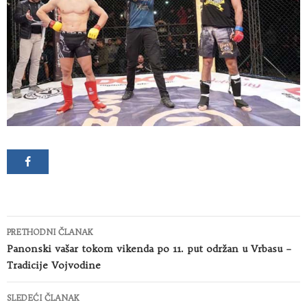
Kretanje
PRETHODNI ČLANAK
članaka
Panonski vašar tokom vikenda po 11. put održan u Vrbasu –
Tradicije Vojvodine
SLEDEĆI ČLANAK