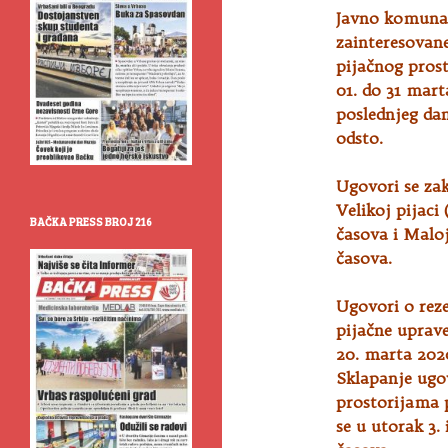
Javno komuna
zainteresovane
pijačnog
prost
01. do 31 mart
poslednjeg dan
odsto.
Ugovori se za
Velikoj pijac
BAČKA PRESS BROJ 216
časova i Malo
časova.
Ugovori o reze
pijačne uprave
20. marta 202
Sklapanje ugov
prostorijama 
se u utorak 3.