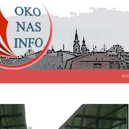
SKO
POČ