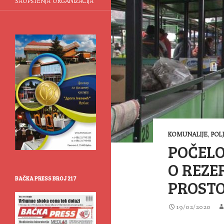
SAOPŠTENJA ORGANIZACIJA
KOMUNALIJE
,
POL
POČEL
O REZE
BAČKA PRESS BROJ 217
PROST
19/02/2020