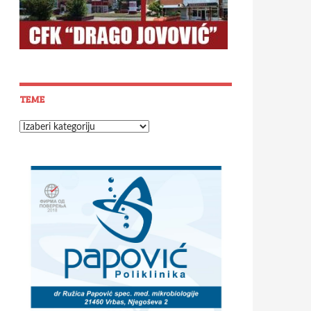
TEME
Teme