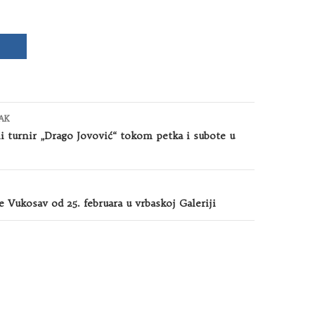
AK
i turnir „Drago Jovović“ tokom petka i subote u
 Vukosav od 25. februara u vrbaskoj Galeriji