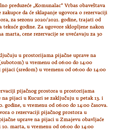
lno preduzeće „Komunalac“ Vrbas obaveštava
 zakupce da će sklapanje ugovora o rezervaciji
ora, za sezonu 2020/2021. godine, trajati od
a tekuće godine. Za ugovore sklopljene nakon
a marta, cene rezervacije se uvećavaju za 30
ključuju u prostorijama pijačne uprave na
i (subotom) u vremenu od 06:00 do 14:00
j pijaci (sredom) u vremenu od 06:00 do 14:00
rvaciji pijačnog prostora u prostorijama
 na pijaci u Kucuri se zaključuju u petak 13. i
0. godine, u vremenu od 06:00 do 14:00 časova.
ora o rezervaciji pijačnog prostora u
pijačne uprave na pijaci u Zmajevu obavljaće
 i 10. marta, u vremenu od 06:00 do 14:00