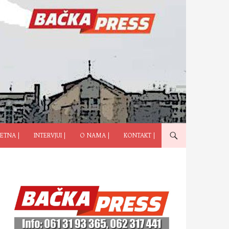
ČI NA SADRŽAJ
ETNA |
INTERVJUI |
O NAMA |
KONTAKT |