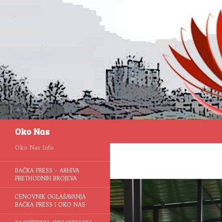
Pretraga
Oko Nas
Oko Nas Info
BAČKA PRESS – ARHIVA
PRETHODNIH BROJEVA
CENOVNIK OGLAŠAVANJA
BAČKA PRESS I OKO NAS