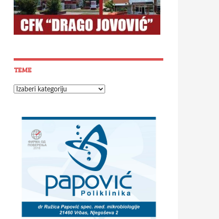
TEME
Teme