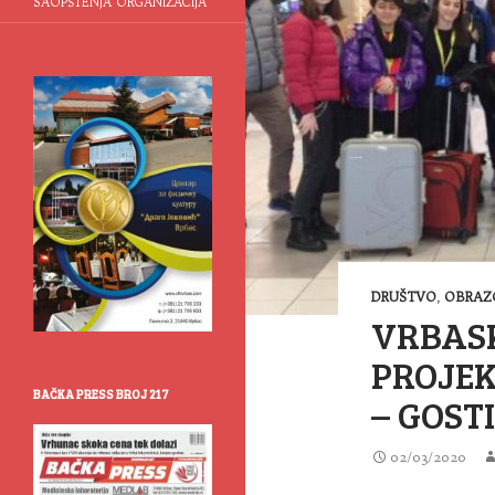
SAOPŠTENJA ORGANIZACIJA
DRUŠTVO
,
OBRAZ
VRBAS
PROJE
BAČKA PRESS BROJ 217
– GOST
02/03/2020