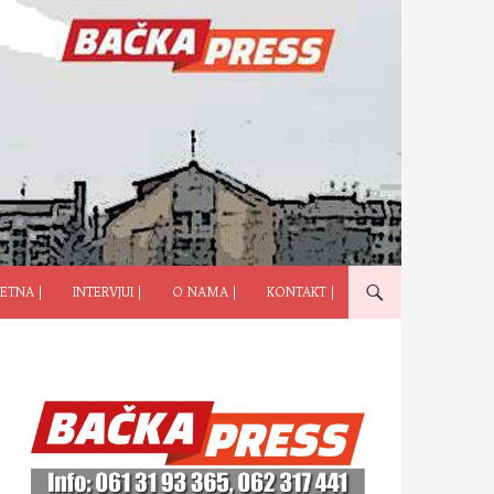
ČI NA SADRŽAJ
ETNA |
INTERVJUI |
O NAMA |
KONTAKT |