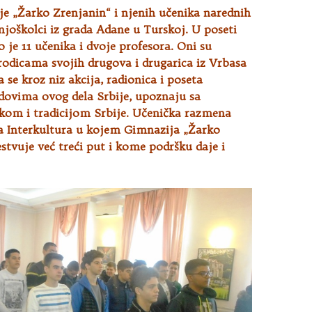
e „Žarko Zrenjanin“ i njenih učenika narednih
njoškolci iz grada Adane u Turskoj. U poseti
 je 11
učenika i dvoje profesora. Oni su
rodicama svojih drugova i drugarica iz Vrbasa
 se kroz niz akcija, radionica i poseta
dovima ovog dela Srbije, upoznaju sa
ikom i tradicijom Srbije. Učenička razmena
ta Interkultura u kojem Gimnazija „Žarko
stvuje već treći put i kome podršku daje i