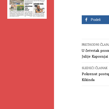
Podeli
Kretanje
PRETHODNI ČLAN
članaka
U četvrtak prom
Julije Kapornjai
SLEDEĆI ČLANAK
Pokrenut postup
Kikinda