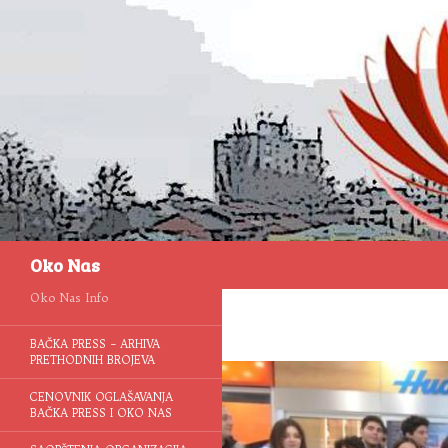
Pretraga
Oko Nas
Oko Nas Info
BAČKA PRESS – ARHIVA
PRETHODNIH BROJEVA
CENOVNIK OGLAŠAVANJA
BAČKA PRESS I OKO NAS