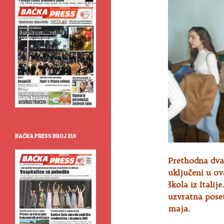
BAČKA PRESS BROJ 218
Prethodna dva 
uključeni u ova
škola iz Italij
uzvratna pose
maja.