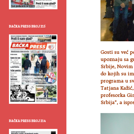
BAČKA PRESS BROJ 215
Gosti su već p
upoznaju sa g
Srbije, Novim
do kojih su im
programa u sve
Tatjana Kažić,
profesorka Gim
Srbija“, a isp
BAČKA PRESS BROJ 214