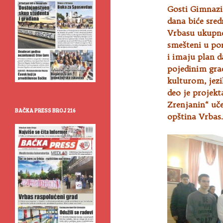
Gosti Gimnazij
dana biće sred
Vrbasu ukupno
smešteni u po
i imaju plan da
pojedinim gra
kulturom, jez
deo je projek
Zrenjanin“ uče
BAČKA PRESS BROJ 216
opština Vrbas.