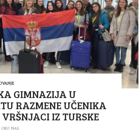
OVANJE
KA GIMNAZIJA U
KTU RAZMENE UČENIKA
I VRŠNJACI IZ TURSKE
OKO NAS