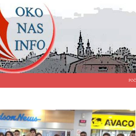
SKO
POČ