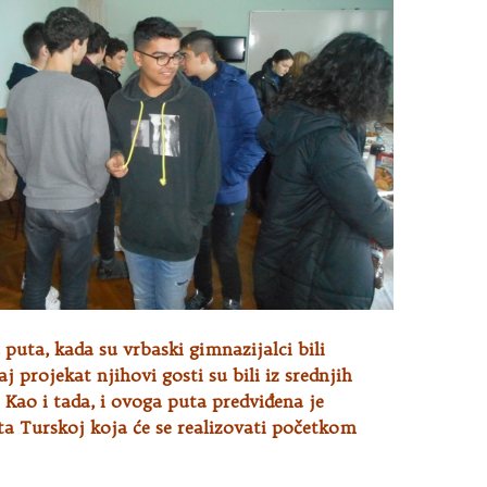
puta, kada su vrbaski gimnazijalci bili
j projekat njihovi gosti su bili iz srednjih
e. Kao i tada, i ovoga puta predviđena je
ta Turskoj koja će se realizovati početkom