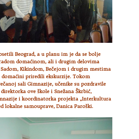
osetili Beograd, a u planu im je da se bolje
radom domaćinom, ali i drugim delovima
 Sadom, Kikindom, Bečejom i drugim mestima
 domaćini priredili ekskurzije. Tokom
čanoj sali Gimnazije, učenike su pozdravile
 direktorka ove škole i Snežana Škrbić,
nazije i koordinatorka projekta „Interkultura
red lokalne samouprave, Danica Paroški.