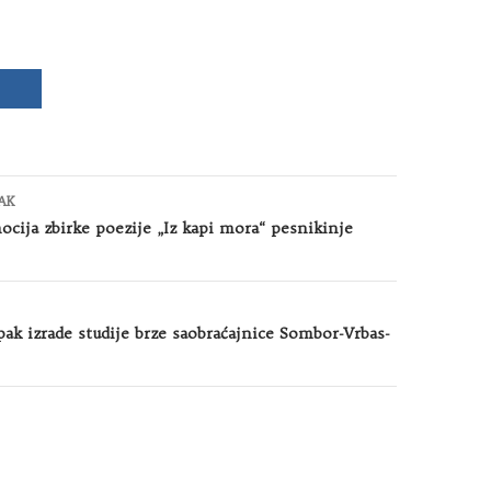
AK
ocija zbirke poezije „Iz kapi mora“ pesnikinje
ak izrade studije brze saobraćajnice Sombor-Vrbas-