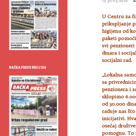
30/03/2020
U Centru za fi
prikupljanje 
higijenu od ko
paketi pomoći
svi penzioner
dinara i socij
socijalni rad.
BAČKA PRESS BROJ 216
„Lokalna samou
sa privrednici
penzionera i s
sklopimo 6.00
od 30.000 dina
raduje nas što
inicijativi. H
osećaj društv
pomognu. To s