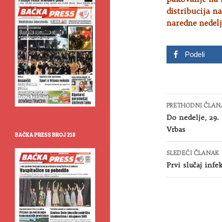
distribucija n
naredne nedelj
Podeli
Kretanje
PRETHODNI ČLAN
članaka
Do nedelje, 29.
Vrbas
BAČKA PRESS BROJ 218
SLEDEĆI ČLANAK
Prvi slučaj inf