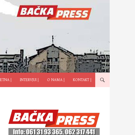
ČI NA SADRŽAJ
ETNA |
INTERVJUI |
O NAMA |
KONTAKT |