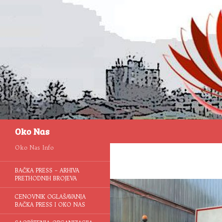
Pretraga
Oko Nas
Oko Nas Info
BAČKA PRESS – ARHIVA
PRETHODNIH BROJEVA
CENOVNIK OGLAŠAVANJA
BAČKA PRESS I OKO NAS