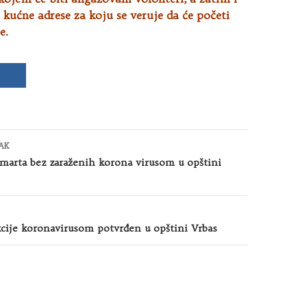
a kućne adrese za koju se veruje da će početi
e.
AK
 marta bez zaraženih korona virusom u opštini
ekcije koronavirusom potvrđen u opštini Vrbas