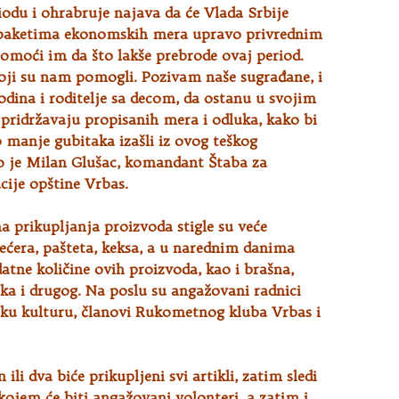
odu i ohrabruje najava da će Vlada Srbije
t paketima ekonomskih mera upravo privrednim
omoći im da što lakše prebrode ovaj period.
oji su nam pomogli. Pozivam naše sugrađane, i
godina i roditelje sa decom, da ostanu u svojim
pridržavaju propisanih mera i odluka, kako bi
to manje gubitaka izašli iz ovog teškog
ao je Milan Glušac, komandant Štaba za
cije opštine Vrbas.
 prikupljanja proizvoda stigle su veće
 šećera, pašteta, keksa, a u narednim danima
atne količine ovih proizvoda, kao i brašna,
ka i drugog. Na poslu su angažovani radnici
čku kulturu, članovi Rukometnog kluba Vrbas i
ili dva biće prikupljeni svi artikli, zatim sledi
ojem će biti angažovani volonteri, a zatim i