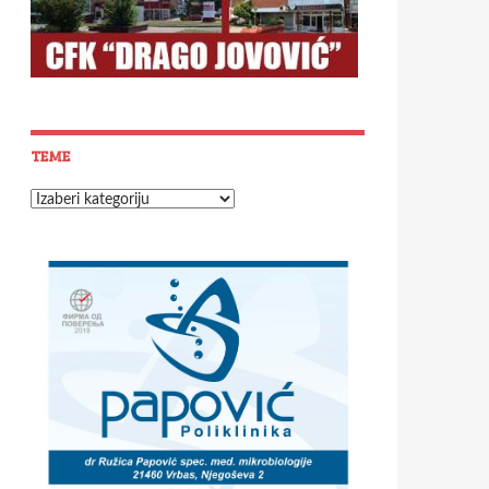
TEME
Teme