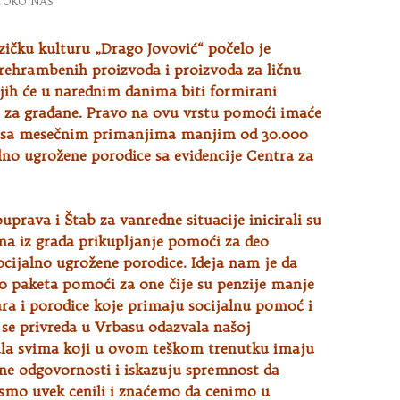
OKO NAS
zičku kulturu „Drago Jovović“ počelo je
prehrambenih proizvoda i proizvoda za ličnu
jih će u narednim
danima biti formirani
 za građane. Pravo na ovu vrstu pomoći imaće
i sa mesečnim primanjima manjim od 30.000
alno ugrožene porodice sa evidencije Centra za
prava i Štab za vanredne situacije inicirali su
ma iz grada prikupljanje pomoći za deo
ocijalno ugrožene porodice. Ideja nam je da
0 paketa pomoći za one čije su penzije manje
ra i porodice koje primaju socijalnu pomoć i
 se privreda u Vrbasu odazvala našoj
vala svima koji u ovom teškom trenutku imaju
ene odgovornosti i iskazuju spremnost da
mo uvek cenili i znaćemo da cenimo u