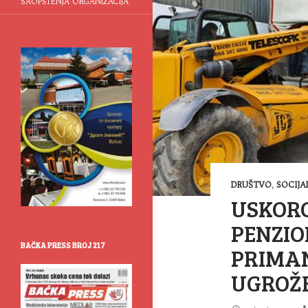
SAOPŠTENJA ORGANIZACIJA
DRUŠTVO
,
SOCIJA
USKORO
PENZIO
BAČKA PRESS BROJ 217
PRIMAN
UGROŽ