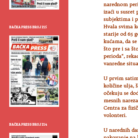
narednom peri
izaći u susre
subjektima i p
Hvala svima k
BAČKA PRESS BROJ 215
starije od 65 
kućama, da se 
što pre i sa š
perioda“, rek
vanredne situa
U prvim satima
količine ulja,
očekuju se dod
mesnih nareza
Centra za fizi
volonteri.
BAČKA PRESS BROJ 214
U narednih dan 
pakovanje na k