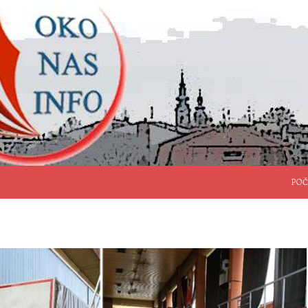
SKO
POČ