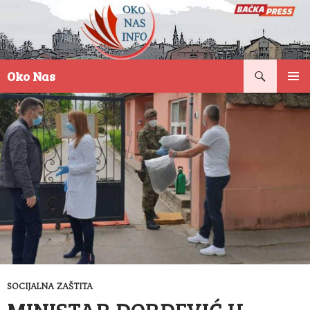
Pretraga
Oko Nas
SKOČI
PRIMAR
NA
IZBORN
SADRŽAJ
SOCIJALNA ZAŠTITA
MINISTAR ĐORĐEVIĆ U