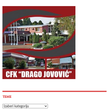
TEME
Teme