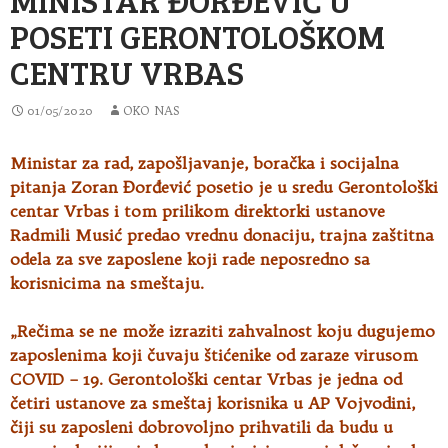
POSETI GERONTOLOŠKOM
CENTRU VRBAS
01/05/2020
OKO NAS
Ministar za rad, zapošljavanje, boračka i socijalna
pitanja Zoran Đorđević posetio je u sredu Gerontološki
centar Vrbas i tom prilikom
direktorki ustanove
Radmili Musić predao vrednu donaciju, trajna zaštitna
odela za sve zaposlene koji rade neposredno sa
korisnicima na smeštaju.
„Rečima se ne može izraziti zahvalnost koju dugujemo
zaposlenima koji čuvaju štićenike od zaraze virusom
COVID – 19. Gerontološki centar Vrbas je jedna od
četiri ustanove za smeštaj korisnika u AP Vojvodini,
čiji su zaposleni dobrovoljno prihvatili da budu u