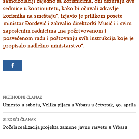
samoizolaciji zajedno sa korisnicima, oni dežuraju dve
sedmice u kontinuitetu, kako bi očuvali zdravlje
korisnika na smeštaju“, izjavio je prilikom posete
ministar Đorđević i zahvalio direktorki Musić i i svim
zaposlenim radnicima „na požrtvovanom i
posvećenom radu i poštovanju svih instrukcija koje je
propisalo nadležno ministarstvo“.
Kretanje
PRETHODNI ČLANAK
članaka
Umesto u subotu, Velika pijaca u Vrbasu u četvrtak, 30. aprila
SLEDEĆI ČLANAK
Počela realizacija projekta zamene javne rasvete u Vrbasu