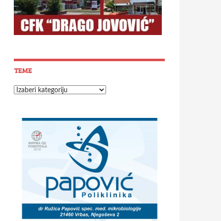
TEME
Teme