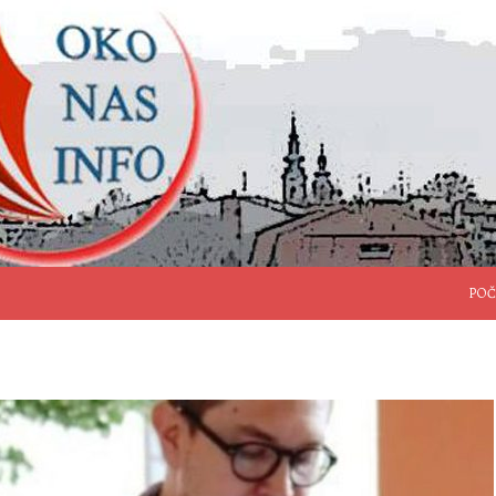
SKO
POČ