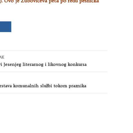
). Ovo je Zubovićeva peta po redu pesnička
AK
i Jesenjeg literarnog i likovnog konkursa
urstava komunalnih službi tokom praznika