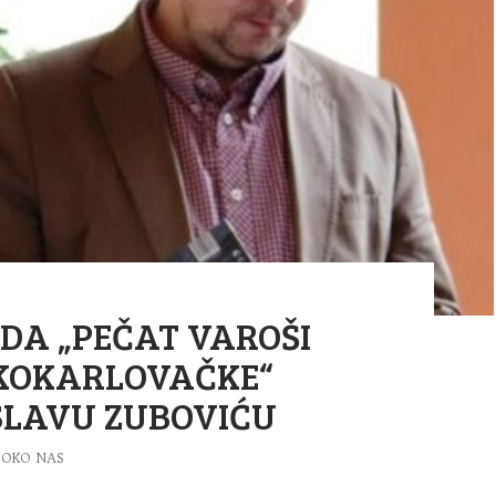
DA „PEČAT VAROŠI
KOKARLOVAČKE“
SLAVU ZUBOVIĆU
OKO NAS