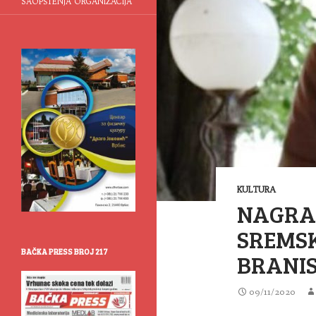
SAOPŠTENJA ORGANIZACIJA
KULTURA
NAGRA
SREMS
BAČKA PRESS BROJ 217
BRANI
09/11/2020