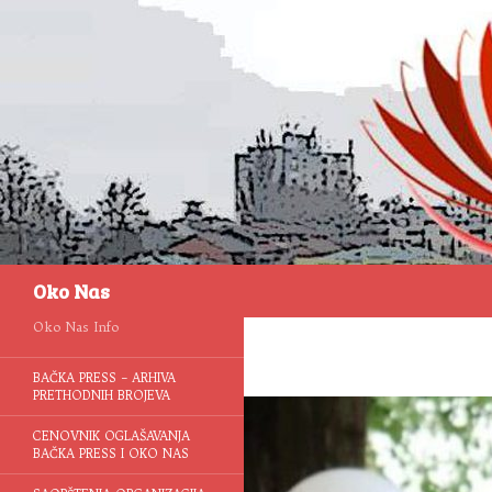
Pretraga
Oko Nas
Oko Nas Info
BAČKA PRESS – ARHIVA
PRETHODNIH BROJEVA
CENOVNIK OGLAŠAVANJA
BAČKA PRESS I OKO NAS