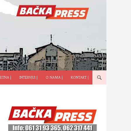
ČI NA SADRŽAJ
ETNA |
INTERVJUI |
O NAMA |
KONTAKT |