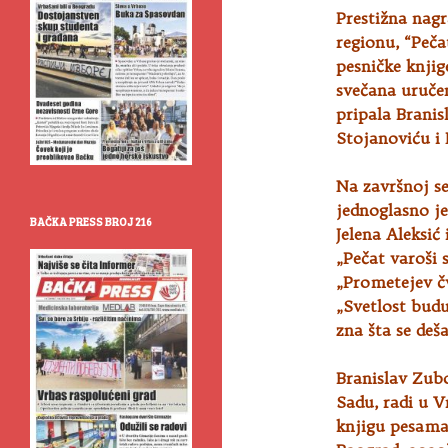
Prestižna nagr
regionu, “Peča
pesničke knjig
svečana uruče
pripala Branis
Stojanoviću i
Na završnoj s
jednoglasno je
BAČKA PRESS BROJ 216
Jelena Aleksić
„Pečat varoši 
„Prometejev čv
„Svetlost bud
zna šta se deš
Branislav Zubo
Sadu, radi u 
knjigu pesama