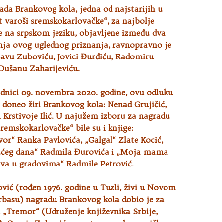
ada Brankovog kola, jedna od najstarijih u
t varoši sremskokarlovačke“, za najbolje
e na srpskom jeziku, objavljene
između dva
nja ovog uglednog priznanja, ravnopravno je
lavu Zuboviću, Jovici Đurđiću, Radomiru
 Dušanu Zaharijeviću.
ednici 09. novembra 2020. godine, ovu odluku
 doneo žiri Brankovog kola: Nenad Grujičić,
 i Krstivoje Ilić. U najužem izboru za nagradu
sremskokarlovačke“ bile su i knjige:
or“ Ranka Pavlovića, „Galgal“ Zlate Kocić,
ućeg dana“ Radmila Đurovića i „Moja mama
ava u gradovima“ Radmile Petrović.
vić (rođen 1976. godine u Tuzli, živi u Novom
Vrbasu) nagradu Brankovog kola dobio je za
 „Tremor“ (Udruženje književnika Srbije,