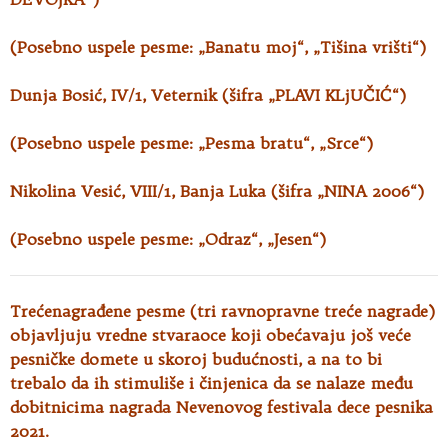
(Posebno uspele pesme: „Banatu moj“, „Tišina vrišti“)
Dunja Bosić, IV/1, Veternik (šifra „PLAVI KLjUČIĆ“)
(Posebno uspele pesme: „Pesma bratu“, „Srce“)
Nikolina Vesić, VIII/1, Banja Luka (šifra „NINA 2006“)
(Posebno uspele pesme: „Odraz“, „Jesen“)
Trećenagrađene pesme (tri ravnopravne treće nagrade)
objavljuju vredne stvaraoce koji obećavaju još veće
pesničke domete u skoroj budućnosti, a na to bi
trebalo da ih stimuliše i činjenica da se nalaze među
dobitnicima nagrada Nevenovog festivala dece pesnika
2021.