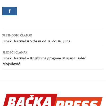
Kretanje
PRETHODNI ČLANAK
članaka
Junski festival u Vrbasu od 11. do 16. juna
SLEDEĆI ČLANAK
Junski festival – Književni program Mirjane Bobić
Mojsilović