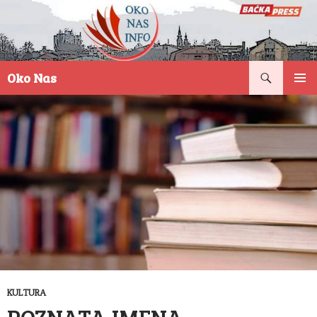
Pretraga
Oko Nas
SKOČI
PRIMAR
NA
IZBORN
SADRŽAJ
KULTURA
POZNATA IMENA