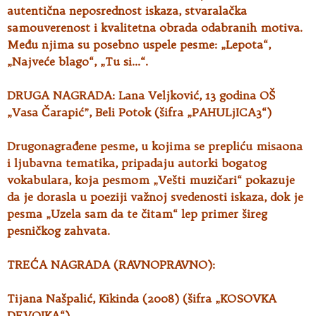
autentična neposrednost iskaza, stvaralačka
samouverenost i kvalitetna obrada odabranih motiva.
Među njima su posebno uspele pesme: „Lepota“,
„Najveće blago“, „Tu si…“.
DRUGA NAGRADA: Lana Veljković, 13 godina OŠ
„Vasa Čarapić”, Beli Potok (šifra „PAHULjICA3“)
Drugonagrađene pesme, u kojima se prepliću misaona
i ljubavna tematika, pripadaju autorki bogatog
vokabulara, koja pesmom „Vešti muzičari“ pokazuje
da je dorasla u poeziji važnoj svedenosti iskaza, dok je
pesma „Uzela sam da te čitam“ lep primer šireg
pesničkog zahvata.
TREĆA NAGRADA (RAVNOPRAVNO):
Tijana Našpalić, Kikinda (2008) (šifra „KOSOVKA
DEVOJKA“)