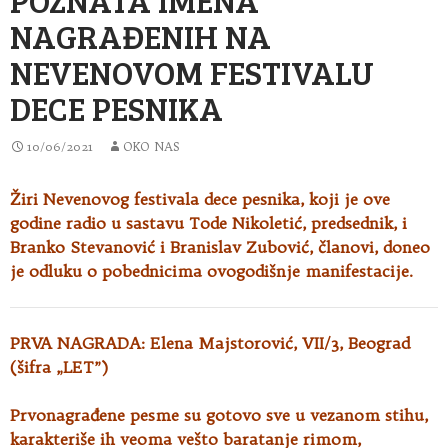
NAGRAĐENIH NA
NEVENOVOM FESTIVALU
DECE PESNIKA
10/06/2021
OKO NAS
Žiri Nevenovog festivala dece pesnika, koji je ove
godine radio u sastavu Tode Nikoletić, predsednik, i
Branko Stevanović i Branislav Zubović
, članovi, doneo
je odluku o pobednicima ovogodišnje manifestacije.
PRVA NAGRADA: Elena Majstorović, VII/3, Beograd
(šifra „LET”)
Prvonagrađene pesme su gotovo sve u vezanom stihu,
karakteriše ih veoma vešto baratanje rimom,