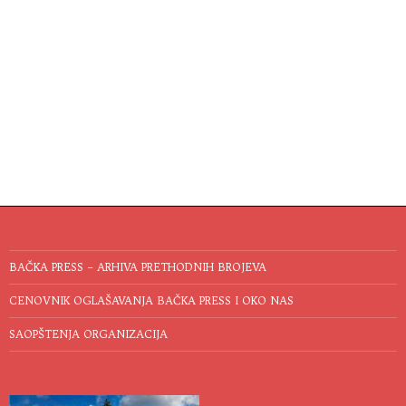
BAČKA PRESS – ARHIVA PRETHODNIH BROJEVA
CENOVNIK OGLAŠAVANJA BAČKA PRESS I OKO NAS
SAOPŠTENJA ORGANIZACIJA