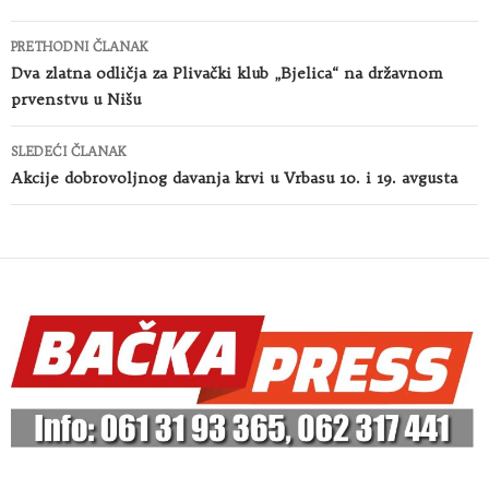
Kretanje
PRETHODNI ČLANAK
članaka
Dva zlatna odličja za Plivački klub „Bjelica“ na državnom
prvenstvu u Nišu
SLEDEĆI ČLANAK
Akcije dobrovoljnog davanja krvi u Vrbasu 10. i 19. avgusta