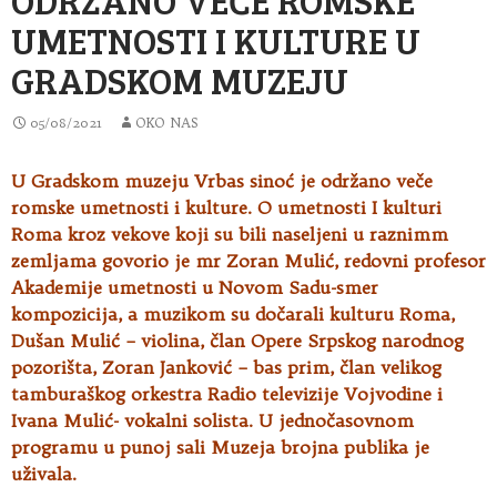
UMETNOSTI I KULTURE U
GRADSKOM MUZEJU
05/08/2021
OKO NAS
U Gradskom muzeju Vrbas sinoć je održano veče
romske umetnosti i kulture. O umetnosti I kulturi
Roma kroz vekove koji su bili naseljeni u raznimm
zemljama
govorio je mr Zoran Mulić, redovni profesor
Akademije umetnosti u Novom Sadu-smer
kompozicija, a muzikom su dočarali kulturu Roma,
Dušan Mulić – violina, član Opere Srpskog narodnog
pozorišta, Zoran Janković – bas prim, član velikog
tamburaškog orkestra Radio televizije Vojvodine i
Ivana Mulić- vokalni solista. U jednočasovnom
programu u punoj sali Muzeja brojna publika je
uživala.