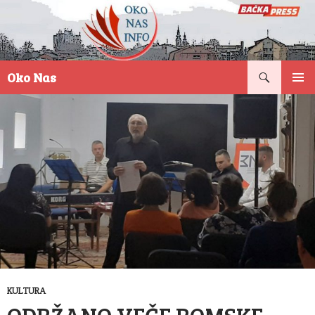
Pretraga
Oko Nas
SKOČI
PRIMAR
NA
IZBORN
SADRŽAJ
KULTURA
ODRŽANO VEČE ROMSKE