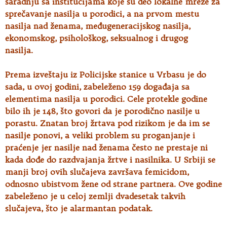
saradnju sa institucijama koje su deo lokalne mreže za
sprečavanje nasilja u porodici, a na prvom mestu
nasilja nad ženama, međugeneracijskog nasilja,
ekonomskog, psihološkog, seksualnog i drugog
nasilja.
Prema izveštaju iz Policijske stanice u Vrbasu je do
sada, u ovoj godini, zabeleženo 159 događaja sa
elementima nasilja u porodici. Cele protekle godine
bilo ih je 148, što govori da je porodično nasilje u
porastu. Znatan broj žrtava pod rizikom je da im se
nasilje ponovi, a veliki problem su proganjanje i
praćenje jer nasilje nad ženama često ne prestaje ni
kada dođe do razdvajanja žrtve i nasilnika. U Srbiji se
manji broj ovih slučajeva završava femicidom,
odnosno ubistvom žene od strane partnera. Ove godine
zabeleženo je u celoj zemlji dvadesetak takvih
slučajeva, što je alarmantan podatak.