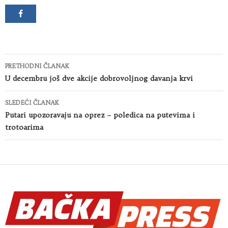
Kretanje
PRETHODNI ČLANAK
članaka
U decembru još dve akcije dobrovoljnog davanja krvi
SLEDEĆI ČLANAK
Putari upozoravaju na oprez – poledica na putevima i
trotoarima