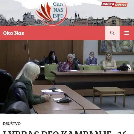
Pretraga
Oko Nas
SKOČI
PRIMAR
NA
IZBORN
SADRŽAJ
DRUŠTVO
I VRBAS DEO KAMPANJE „16