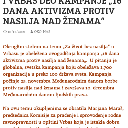
DANA AKTIVIZMA PROTIV
NASILJA NAD ŽENAMA“
10/12/2021
OKO NAS
Okruglim stolom na temu „Za život bez nasilja“ u
Vrbasu je obeležena ovogodišnja kampanja „16 dana
aktivizma protiv nasilja nad ženama
„. U pitanju je
globalna, svetska kampanja koju obeležava 1,700
organizacija u preko 100 država sveta. Kampanja
počinje 25. novembra Međunarodnim danom borbe
protiv nasilja nad ženama i završava 10. decembra
Međunarodnim danom ljudskih prava.
Na ovu temu okupljenima se obratila Marjana Maraš,
predsednica Komisije za praćenje i sprovođenje rodne
ravnopravnosti u opštini Vrbas koja je istakla dobru