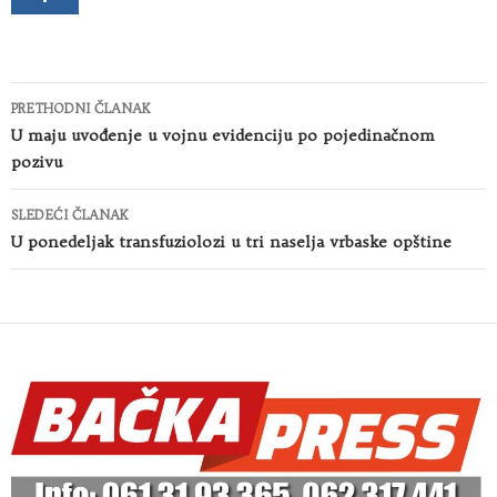
Kretanje
PRETHODNI ČLANAK
članaka
U maju uvođenje u vojnu evidenciju po pojedinačnom
pozivu
SLEDEĆI ČLANAK
U ponedeljak transfuziolozi u tri naselja vrbaske opštine