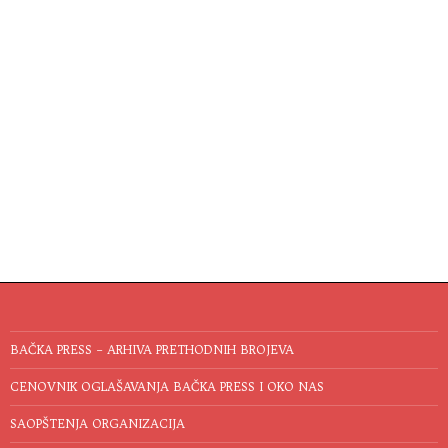
BAČKA PRESS – ARHIVA PRETHODNIH BROJEVA
CENOVNIK OGLAŠAVANJA BAČKA PRESS I OKO NAS
SAOPŠTENJA ORGANIZACIJA