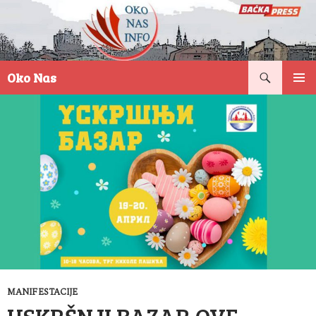
Pretraga
Oko Nas
SKOČI
PRIMAR
NA
IZBORN
SADRŽAJ
MANIFESTACIJE
USKRŠNJI BAZAR OVE