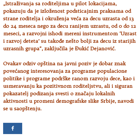
„Istraživanja sa roditeljima u pilot lokacijama,
pokazuju da je izloženost podsticajnim praksama od
strane roditelja i okruženja veća za decu uzrasta od 13
do 24 meseca nego za decu ranijem uzrastu, od 0 do 12
meseci, a razvojni ishodi mereni instrumentom ‘Uzrast
i razvoj deteta’ su takođe nešto bolji za decu iz starijih
uzrasnih grupa“, zaključila je Đukić Dejanović.
Ovakav odziv opština na javni poziv je dobar znak
povećanog interesovanja za programe populacione
politike i programe podrške ranom razvoju dece, kao i
usmeravanju ka pozitivnom roditeljstvu, ali i siguran
pokazatelj podizanja svesti o značaju lokalnih
aktivnosti u promeni demografske slike Srbije, navodi
se u saopštenju.