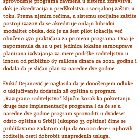
sprovođenje programa završena u sistemu zdravstva,
dok je akreditacija u predškolstvu i socijalnoj zaštiti u
toku. Prema njenim rečima, u sistemu socijalne zaštite
postoji izazov da se akredituje onlajn hibridni
modalitet obuka, dok je na šest pilot lokacija već
obučeno 370 praktičara za primenu programa. Ona je
napomenula da su u pet jedinica lokalne samouprave
planirana izdvajanja za mere podrške roditeljstvu u
iznosu od približno 67 miliona dinara za 2022. godinu i
dodala da je sličan plan za naredne dve godine.
Đukić Dejanović je naglasila da je donošenjem odluke
o uključivanju dodatnih 28 opština u program
„Razigrano roditeljstvo“ ključni korak ka pokretanju
druge faze implementacije programa i da će se u
naredne dve godine program sprovoditi u dvadeset
odsto opština u Srbiji (ukupno 33 opštine) čime se
približavamo zadatom cilju da 60.000 dece i njihovih
roditelja oseti dobrobit unapređenih usluga.