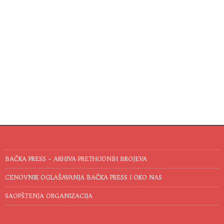
BAČKA PRESS – ARHIVA PRETHODNIH BROJEVA
CENOVNIK OGLAŠAVANJA BAČKA PRESS I OKO NAS
SAOPŠTENJA ORGANIZACIJA