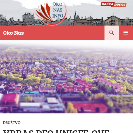
Pretraga
Oko Nas
SKOČI
PRIMAR
NA
IZBORN
SADRŽAJ
DRUŠTVO
VRBAS DEO UNICEF-OVE