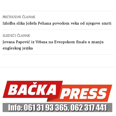
Kretanje
PRETHODNI ČLANAK
članaka
Izložba slika Jožefa Pehana povodom veka od njegove smrti
SLEDEĆI ČLANAK
Jovana Papović iz Vrbasa na Evropskom finalu u znanju
engleskog jezika