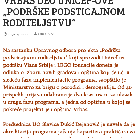
„PODRŠKE PODSTICAJNOM
RODITELJSTVU“
03/05/2022
OKO NAS
Na sastanku Upravnog odbora projekta „Podrška
podsticajnom roditeljstvu“ koji sprovodi Unicef uz
podršku Vlade Srbije i LEGO
fondacije doneta je
odluka o izboru novih gradova i opština koji će ući u
sledeću fazu implementacije programa, saopštilo je
Ministarstvo za brigu o porodici i demografiju. Od 46
prispelih prijava odabrano je dvadeset osam za ulazak
u drugu fazu programa, a jedna od opština u kojoj se
pokreće projekat je i opština Vrbas.
Predsednica UO Slavica Đukić Dejanović je navela da je
akreditacija programa jačanja kapaciteta praktičara za