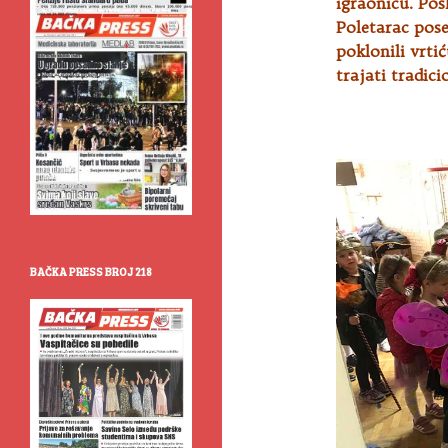
igraonicu. Pos
Poletarac pose
poklonili vrti
trajati tradic
BAČKA PRESS BROJ 218