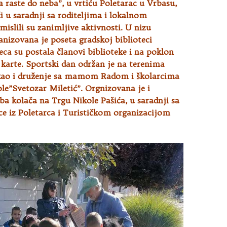
a raste do neba”, u vrtiću
Poletarac u Vrbasu,
či u saradnji sa roditeljima i lokalnom
islili su zanimljive aktivnosti. U nizu
anizovana je poseta gradskoj biblioteci
deca su postala članovi biblioteke i na poklon
 karte. Sportski dan održan je na terenima
kao i druženje sa mamom Radom i školarcima
le”Svetozar Miletić”. Orgnizovana je i
ba kolača na Trgu Nikole Pašića, u saradnji sa
ce iz Poletarca i Turističkom organizacijom