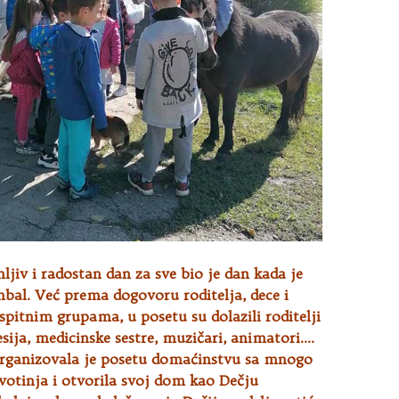
jiv i radostan dan za sve bio je dan kada je
bal. Već prema dogovoru roditelja, dece i
spitnim grupama, u posetu su dolazili roditelji
fesija, medicinske sestre, muzičari, animatori….
ganizovala je posetu domaćinstvu sa mnogo
votinja i otvorila svoj dom kao Dečju