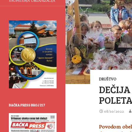
SAOPŠTENJA ORGANIZACIJA
DRUŠTVO
DEČIJA
POLET
BAČKA PRESS BROJ 217
08/10/2022
Povodom obele