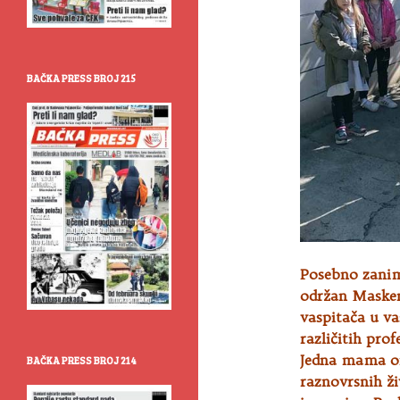
BAČKA PRESS BROJ 215
Posebno zaniml
održan Masken
vaspitača u va
različitih pro
Jedna mama or
BAČKA PRESS BROJ 214
raznovrsnih ži