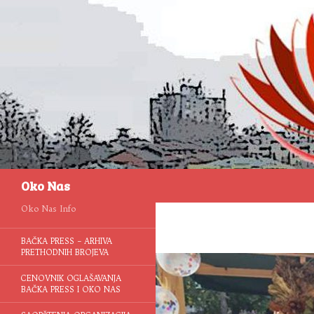
Pretraga
Oko Nas
Oko Nas Info
BAČKA PRESS – ARHIVA
PRETHODNIH BROJEVA
CENOVNIK OGLAŠAVANJA
BAČKA PRESS I OKO NAS