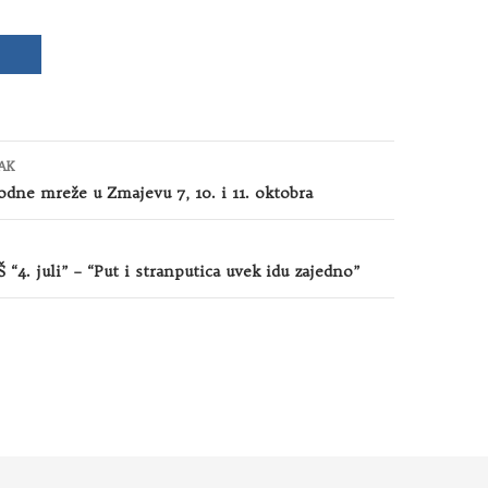
AK
odne mreže u Zmajevu 7, 10. i 11. oktobra
 “4. juli” – “Put i stranputica uvek idu zajedno”