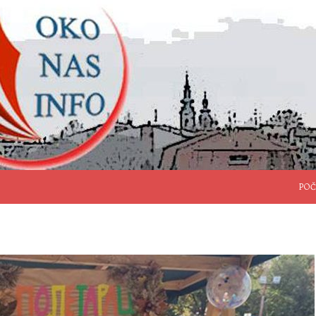
SKO
POČ