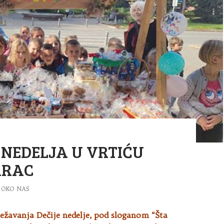
 NEDELJA U VRTIĆU
ARAC
OKO NAS
žavanja Dečije nedelje, pod sloganom “Šta