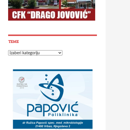
TEME
Teme