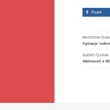
Podeli
Kretanje
PRETHODNI ČLAN
članaka
Ispiranje vodov
SLEDEĆI ČLANAK
Aktivnosti u SSŠ