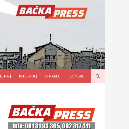
ČI NA SADRŽAJ
ETNA |
INTERVJUI |
O NAMA |
KONTAKT |