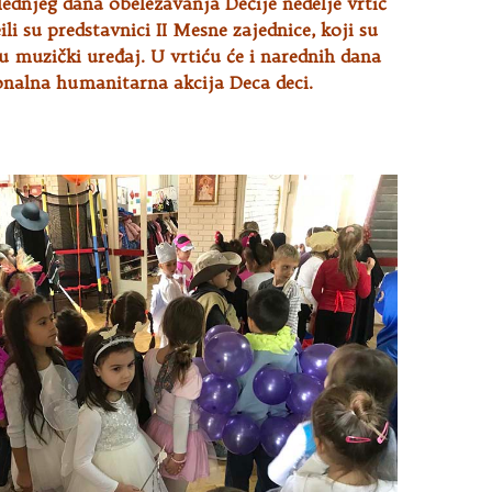
lednjeg dana obeležavanja Dečije nedelje vrtić
ili su predstavnici II Mesne zajednice, koji su
ću muzički uređaj. U vrtiću će i narednih dana
ionalna humanitarna akcija Deca deci.