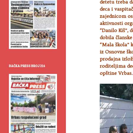
detetu treba d
deca i vaspita
zajednicom osm
aktivnosti org
“Danilo Kiš”, 
dobila članske
“Mala škola” 
iz Osnovne ško
prodajna izlož
roditeljima de
BAČKA PRESS BROJ 216
opštine Vrbas.